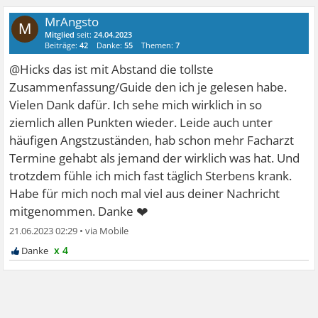
2. Neutrale, realistische Ängste, deren
Eintrittswahrscheinlichkeit möglich ist, aber eben
MrAngsto
M
gering bis extrem gering ist.
Mitglied
seit:
24.04.2023
Beiträge:
42
Danke:
55
Themen:
7
Beispiele könnte ich hier zuhauf nennen, denn damit
@Hicks das ist mit Abstand die tollste
ist unser Forum hier hauptsächlich voll.
Zusammenfassung/Guide den ich je gelesen habe.
Es sind die üblichen, seltenen Krankheiten, Angst vor
Vielen Dank dafür. Ich sehe mich wirklich in so
Arbeitslosigkeit, Angst vor Einsamkeit und und und...,
ziemlich allen Punkten wieder. Leide auch unter
aber...SEHR WICHTIG(!)....ohne konkreten Anlass. Dies
häufigen Angstzuständen, hab schon mehr Facharzt
bedeutet, dass es keine eindeutigen und bewiesenen
Termine gehabt als jemand der wirklich was hat. Und
Hinweise gibt, welche das eintretende Angstereignis
trotzdem fühle ich mich fast täglich Sterbens krank.
mit hoher Wahrscheinlichkeit erwarten lassen.
Habe für mich noch mal viel aus deiner Nachricht
❤
mitgenommen. Danke
3. Sehr realistische und sozusagen "berechtigte"
Ängste
21.06.2023 02:29
•
Beispiel: Die Mutter leidet an Krebs im Endstadium.
x 4
Man hat Angst, dass sie bald stirbt.
Ok, nun schauen wir uns die drei Bereiche mal an.