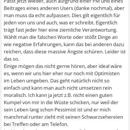
Passt jetzt wieder, auch aufgrund einer PM und eines
Leben lang 2 Schachteln Zig. am Tag geraucht haben, aber
einem bestimmten Bereich hat, aber selbst gleichzeitig
Beitrages eines anderen Users (danke nochmal), aber
nie Krebs bekommen haben und 90 Jahre alt wurden.
behauptet, dass diese Ängste aber ausnahmsweise mal
man muss da echt aufpassen. Dies gilt eigentlich für
Kann man diese als Argument anführen, dass das
realistisch sind, immer noch nicht soweit, dass er seine
jeden von uns und auch, was er schreibt. Eigentlich
Rauchen eigentlich gar nicht so viel Einfluss auf Krebs hat?
psychische Erkrankung zu 100% akzeptiert hat. Ohne
trägt fast jeder hier eine ziemliche Verantwortung.
Nein, kann man nicht, denn das Risiko hat sich auch dort
diese so wichtige Akzeptanz ist aber eine Aussicht auf
Wählt man die falschen Worte oder stößt Dinge an
eben nicht verwirklicht.
Genesung/Heilung völlig aussichtslos! Da helfen auch
wie negative Erfahrungen, kann das bei anderen dazu
Trotzdem war es immer da und wird es auch immer sein
keine Medikamente, Therapeuten oder sonstiger Hokus
reichen, dass diese massive Ängste schüren. Leider ist
für jeden, der viel raucht.
Pokus.
das so.
Einige mögen das nicht gerne hören, aber ideal wäre
Zufall, Wahrscheinlichkeiten usw zu verstehen, kann viel
Ergänzung noch:
es, wenn wir uns hier eher nur noch mit Optimisten
helfen, etwas Ruhe für sich im Kopf zu finden und
Man kann bestimmten Ängsten ausweichen. Manche
im Leben umgeben. Das geht natürlich nicht so
Vertrauen zu schaffen.
Menschen meiden Aufzüge. Manche Menschen meiden
einfach und kann man auch nicht umsetzen rein
Wenn man also verstanden hat, dass es nie 100%
Menschenmassen. Wer in einem sehr kriminellem Viertel
moralisch. Ich kann ja jetzt z.B. nicht einen guten
Sicherheit geben wird und dies wirklich akzeptiert hat und
wohnt und deswegen Angst hat, zieht oft weg in einen
Kumpel von mir in die Wüste schicken, nur weil der
gleichzeitig verinnerlicht, dass Worst Case Szenarien sehr
"ruhigeren" Bereich.
sein Leben lang schon Pessimist ist und er mich
unwahrscheinlich sind, dann kann das sehr helfen, Ängste
Viele von uns können nicht so leicht durch Unterlassen,
manchmal runter zieht mit seinen Schwarzsehereien
etwas in den Griff zu bekommen bzw. zumindest nicht
Meiden von Orten, Umziehen etc ihr Angstthema lösen.
bei Treffen oder am Telefon.
total ausarten zu lassen. Es ist das Loslassen der Kontrolle
Wir können unsere Hypochondrie nicht wegzaubern,