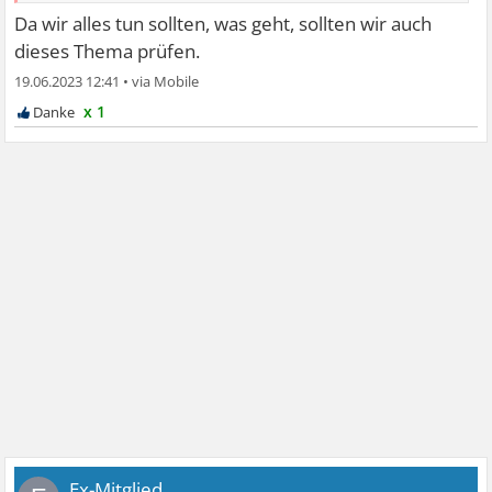
SEKUNDÄRER KRANKHEITSGEWINN
Da wir alles tun sollten, was geht, sollten wir auch
Auch hier könnte sich der ein oder andere darin finden.
dieses Thema prüfen.
Gute Therapeuten klappern das Thema auch ab, aber
19.06.2023 12:41
•
schlechte eben gar nicht. Das Thema ist schwierig, weil es
x 1
weh tun kann und viele Betroffene es nicht zugeben
wollen, dass es so ist.
Ex-Mitglied