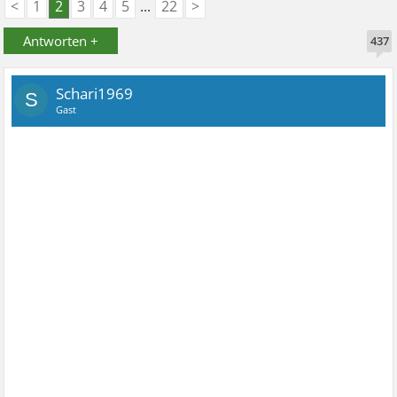
<
1
2
3
4
5
...
22
>
Antworten +
437
Schari1969
S
Gast