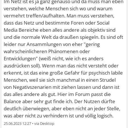
Im Netz ist es ja ganz genauso und da muss man eben
über das eigene Leben, die eigene Gesundheit und die
indem wir uns täglich in eine Science Fiction
verstehen, welche Menschen sich wo und warum
Welt allgemein. Mir hat das sehr geholfen, besonders,
Heilungskapsel legen, wie es sie im Film "Elysium" gibt.
vermehrt treffen/aufhalten. Man muss verstehen,
weil ich immer jemand war (und auch noch bin), der
Was wir aber tun können und zumindest versuchen
dass das Netz und bestimmte Foren oder Social
immer Probleme damit hatte, die Kontrolle über viele
sollten:
Media Bereiche eben alles andere als objektiv sind
Dinge nicht haben zu können.
und die normale Welt da draußen spiegeln. Es sind oft
1. Lernen, zu verstehen, dass der Faktor Zufall in jedem
leider nur Ansammlungen von eher "gering
Leben eine riesengroße und völlig unterschätzte Rolle
wahrscheinlicheren Phänomenen oder
spielt. Was dem einen als Minderheit z.B. widerfahren ist,
Entwicklungen" (weiß nicht, wie ich es anders
ist anderen Leuten z.B. nie passiert. Ist es dann ein
ausdrücken soll). Wenn man das nicht versteht oder
Wunder, dass beide Menschen völlig andere Sichtweisen
erkennt, ist das eine große Gefahr für psychisch labile
zu vielen Dingen haben bzw. der eine Angst vor Szenario
Menschen, weil sie sich manchmal in einen Strudel
Z, der andere aber überhaupt nicht?
von Negativszenarien mit ziehen lassen und dann ist
das alles andere als gut. Hier im Forum passt die
2. Input zu vermeiden, welcher uns nicht gut tut in dem
Balance aber sehr gut finde ich. Der Nutzen dürfte
Sinne, dass er unsere Ängste noch verstärkt und sogar
deutlich überwiegen, aber eben nicht an jeder Stelle,
bestätigt. Bei mir waren es Medienkonsum, Nachrichten,
was aber nicht zu verhindern ist und völlig logisch.
Dr. Google, teils auch Kontakt zu falschen Leuten und
25.06.2023 12:27
•
noch einige andere Dinge.