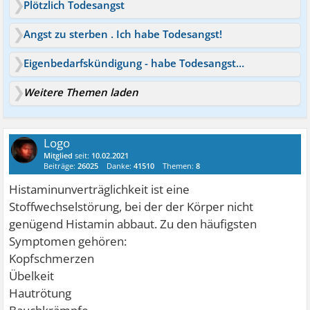
Plötzlich Todesangst
Angst zu sterben . Ich habe Todesangst!
Eigenbedarfskündigung - habe Todesangst wegen posttraum. Störung
Weitere Themen laden
Logo
Mitglied
seit:
10.02.2021
Beiträge:
26025
Danke:
41510
Themen:
8
Histaminunverträglichkeit ist eine
Stoffwechselstörung, bei der der Körper nicht
genügend Histamin abbaut. Zu den häufigsten
Symptomen gehören:
Kopfschmerzen
Übelkeit
Hautrötung