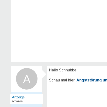
A
Angststörung u