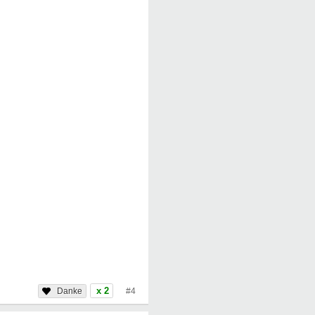
x 2
#4