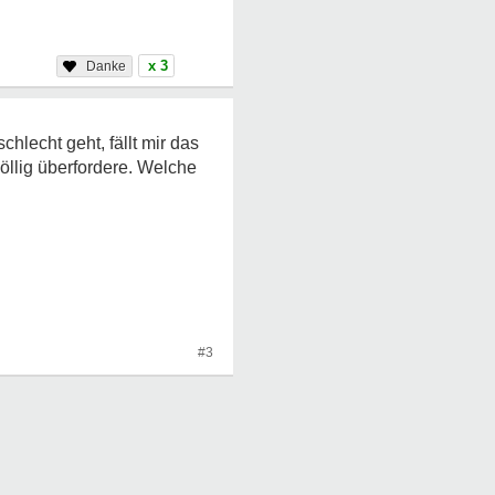
x 3
lecht geht, fällt mir das
öllig überfordere. Welche
#3