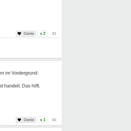
x 2
#1
en im Vordergrund:
 handelt. Das hilft.
x 1
#2