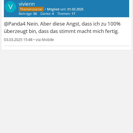
vivienn
V
•
Mitglied
seit:
01.02.2025
Beiträge:
56
Danke:
4
Themen:
17
@Panda4 Nein. Aber diese Angst, dass ich zu 100%
überzeugt bin, dass das stimmt macht mich fertig.
03.03.2025 15:48
•