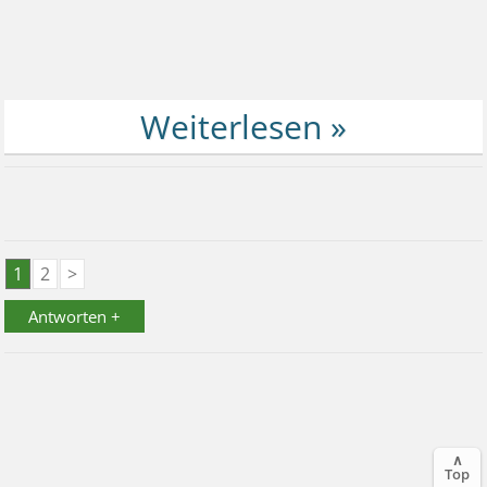
1
2
>
Antworten +
∧
Top