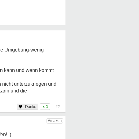
emde Umgebung-wenig
eren kann und wenn kommt
h nicht unterzukriegen und
kann und die
x 1
#2