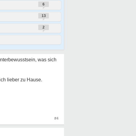
6
13
2
m Unterbewusstsein, was sich
ich lieber zu Hause.
#4