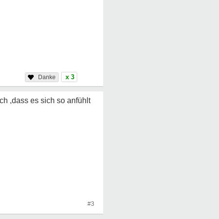
x 3
sch ,dass es sich so anfühlt
#3