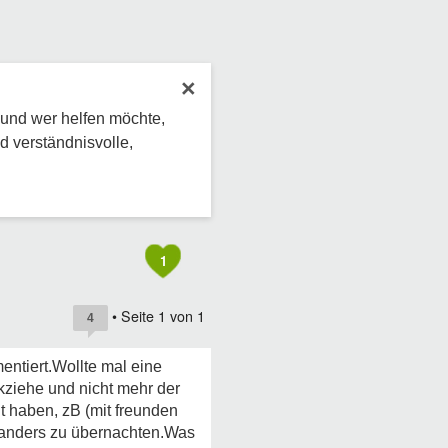
×
 und wer helfen möchte,
d verständnisvolle,
1
• Seite
1
von
1
4
ntiert.Wollte mal eine
kziehe und nicht mehr der
 haben, zB (mit freunden
oanders zu übernachten.Was