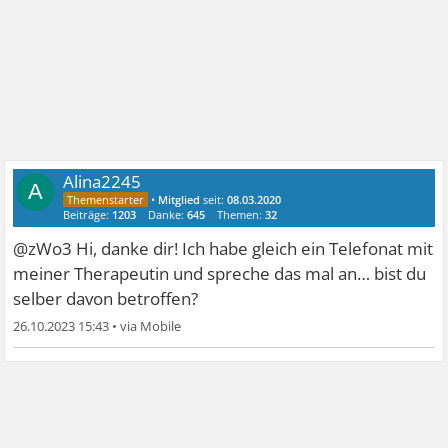
Alina2245
A
•
Mitglied
seit:
08.03.2020
Beiträge:
1203
Danke:
645
Themen:
32
@zWo3 Hi, danke dir! Ich habe gleich ein Telefonat mit
meiner Therapeutin und spreche das mal an… bist du
selber davon betroffen?
26.10.2023 15:43
•