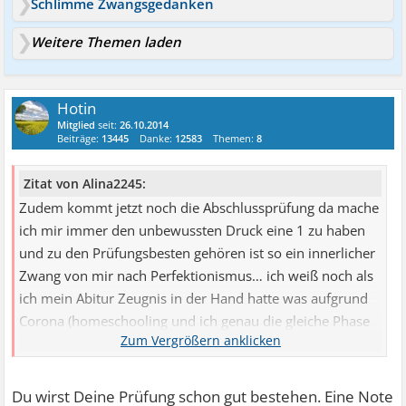
Schlimme Zwangsgedanken
Weitere Themen laden
Hotin
Mitglied
seit:
26.10.2014
Beiträge:
13445
Danke:
12583
Themen:
8
Zitat von Alina2245:
Zudem kommt jetzt noch die Abschlussprüfung da mache
ich mir immer den unbewussten Druck eine 1 zu haben
und zu den Prüfungsbesten gehören ist so ein innerlicher
Zwang von mir nach Perfektionismus… ich weiß noch als
ich mein Abitur Zeugnis in der Hand hatte was aufgrund
Corona (homeschooling und ich genau die gleiche Phase
hatte) von Schnitt er schon gesunken ist. Boa habe ich da
geheult und mich tagelang gehen gelassen.
Du wirst Deine Prüfung schon gut bestehen. Eine Note