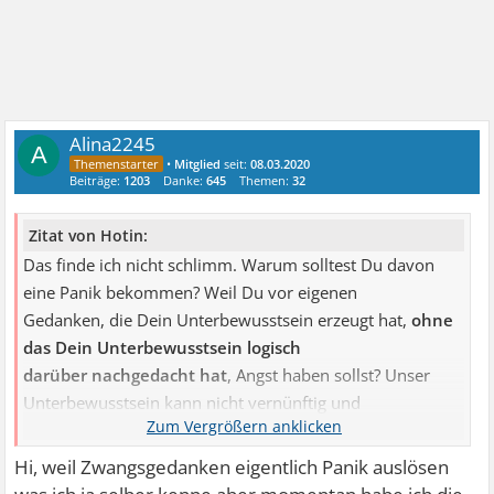
Alina2245
A
•
Mitglied
seit:
08.03.2020
Beiträge:
1203
Danke:
645
Themen:
32
Zitat von Hotin:
Das finde ich nicht schlimm. Warum solltest Du davon
eine Panik bekommen? Weil Du vor eigenen
Gedanken, die Dein Unterbewusstsein erzeugt hat,
ohne
das Dein Unterbewusstsein logisch
darüber nachgedacht hat
, Angst haben sollst? Unser
Unterbewusstsein kann nicht vernünftig und
logisch denken.
Aber viel Angst kann unser
Unterbewusstsein erzeugen.
Hi, weil Zwangsgedanken eigentlich Panik auslösen