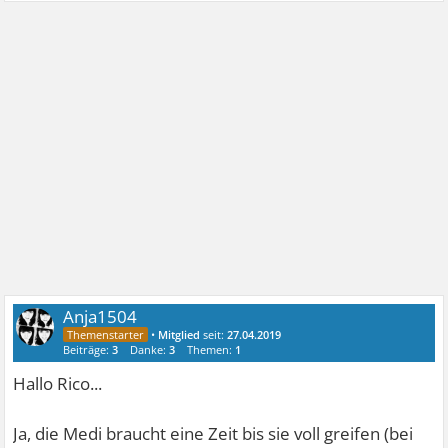
Anja1504
•
Mitglied
seit:
27.04.2019
Beiträge:
3
Danke:
3
Themen:
1
Hallo Rico...
Ja, die Medi braucht eine Zeit bis sie voll greifen (bei