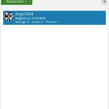
Antworten +
6
Anja1504
Mitglied
seit:
27.04.2019
Beiträge:
3
Danke:
3
Themen:
1