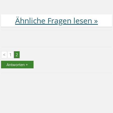
<
1
2
Antworten +