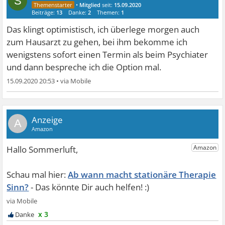
S
•
Mitglied
seit:
15.09.2020
Beiträge:
13
Danke:
2
Themen:
1
Das klingt optimistisch, ich überlege morgen auch
zum Hausarzt zu gehen, bei ihm bekomme ich
wenigstens sofort einen Termin als beim Psychiater
und dann bespreche ich die Option mal.
15.09.2020 20:53
•
A
Ab wann macht stationäre Therapie
Sinn?
x 3