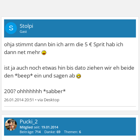
Stolpi
S
Gast
ohja stimmt dann bin ich arm die 5 € Sprit hab ich
dann net mehr
ist ja auch noch etwas hin bis dato ziehen wir eh beide
den *beep* ein und sagen ab
200? ohhhhhhh *sabber*
26.01.2014 20:51
•
Pucki_2
Mitglied
seit:
19.01.2014
Beiträge:
714
Danke:
69
Themen:
6