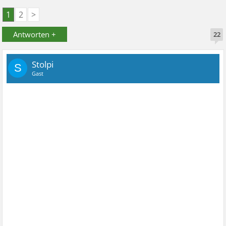
1
2
>
Antworten +
22
Stolpi
S
Gast