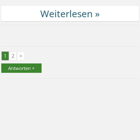
1
2
>
Antworten +