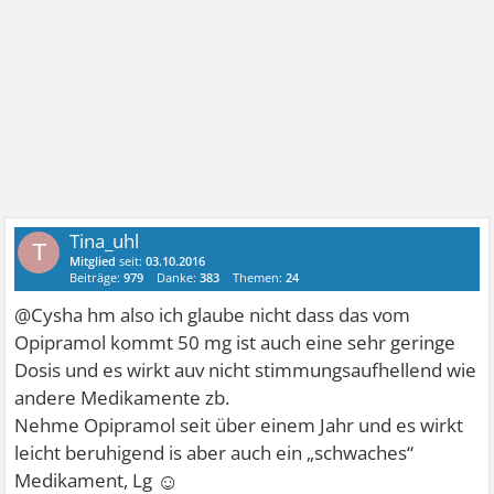
Tina_uhl
T
Mitglied
seit:
03.10.2016
Beiträge:
979
Danke:
383
Themen:
24
@Cysha hm also ich glaube nicht dass das vom
Opipramol kommt 50 mg ist auch eine sehr geringe
Dosis und es wirkt auv nicht stimmungsaufhellend wie
andere Medikamente zb.
Nehme Opipramol seit über einem Jahr und es wirkt
leicht beruhigend is aber auch ein „schwaches“
☺
Medikament, Lg