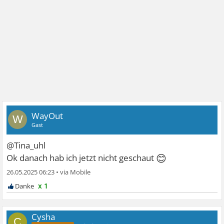
WayOut
W
Gast
@Tina_uhl
😊
Ok danach hab ich jetzt nicht geschaut
26.05.2025 06:23
•
x 1
Cysha
C