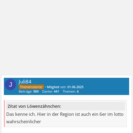
Juli84
J
•
Mitglied
seit:
01.06.2025
Beiträge:
989
Danke:
441
Themen:
6
Zitat von Löwenzähnchen:
Das kenne ich. Hier in der Region ist auch ein 6er im lotto
wahrscheinlicher