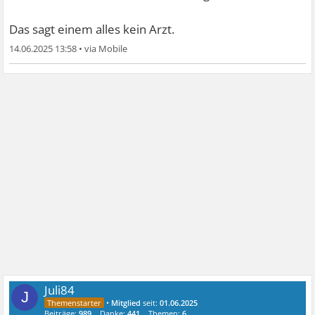
Das sagt einem alles kein Arzt.
14.06.2025 13:58
•
Juli84
J
•
Mitglied
seit:
01.06.2025
Beiträge:
989
Danke:
441
Themen:
6