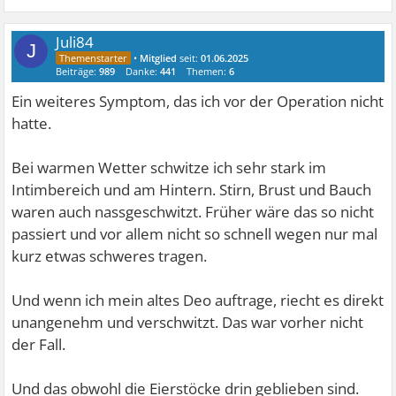
Juli84
J
•
Mitglied
seit:
01.06.2025
Beiträge:
989
Danke:
441
Themen:
6
Ein weiteres Symptom, das ich vor der Operation nicht
hatte.
Bei warmen Wetter schwitze ich sehr stark im
Intimbereich und am Hintern. Stirn, Brust und Bauch
waren auch nassgeschwitzt. Früher wäre das so nicht
passiert und vor allem nicht so schnell wegen nur mal
kurz etwas schweres tragen.
Und wenn ich mein altes Deo auftrage, riecht es direkt
unangenehm und verschwitzt. Das war vorher nicht
der Fall.
Und das obwohl die Eierstöcke drin geblieben sind.