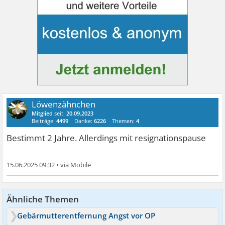
Löwenzähnchen
Mitglied
seit:
20.09.2023
Beiträge:
4499
Danke:
6226
Themen:
4
Bestimmt 2 Jahre. Allerdings mit resignationspause
15.06.2025 09:32
•
Ähnliche Themen
Gebärmutterentfernung Angst vor OP