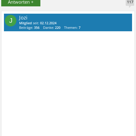
Antworten +
117
Jozi
J
Mitglied
seit:
02.12.2024
Beiträge:
356
Danke:
220
Themen:
7