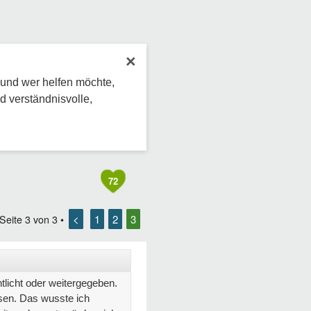
×
 und wer helfen möchte,
d verständnisvolle,
72
<
1
2
3
 Seite
3
von
3
•
ntlicht oder weitergegeben.
esen. Das wusste ich