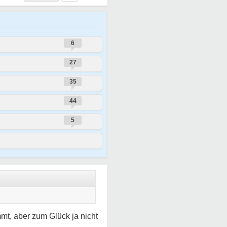
6
27
35
44
5
mmt, aber zum Glück ja nicht