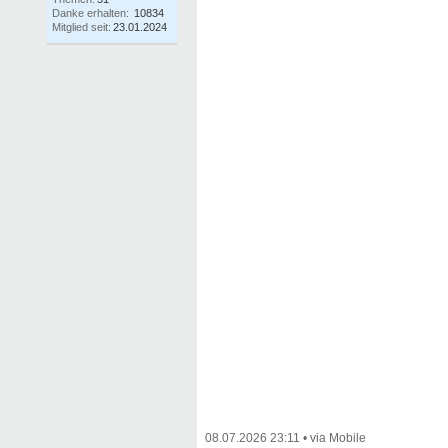
Danke erhalten:
10834
Mitglied seit:
23.01.2024
08.07.2026 23:11
•