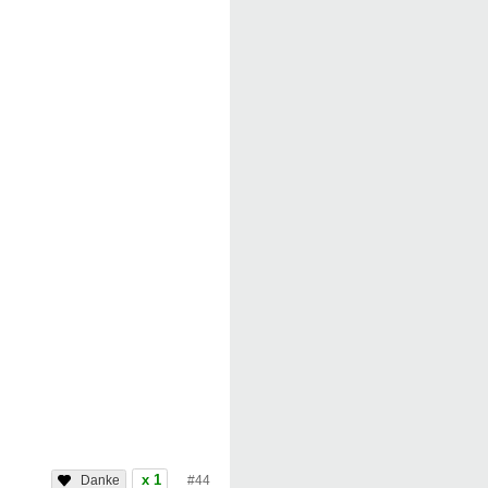
x 1
#44