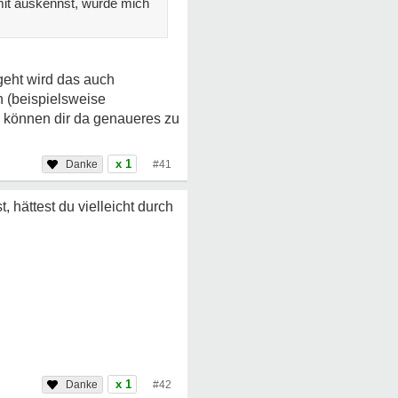
amit auskennst, würde mich
geht wird das auch
h (beispielsweise
ie können dir da genaueres zu
x 1
#41
 hättest du vielleicht durch
x 1
#42