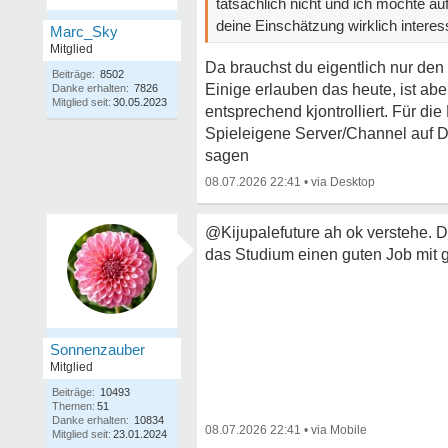
tatsächlich nicht und ich möchte a
deine Einschätzung wirklich interes
Marc_Sky
Mitglied
Da brauchst du eigentlich nur den
Beiträge:
8502
Einige erlauben das heute, ist a
Danke erhalten:
7826
Mitglied seit:
30.05.2023
entsprechend kjontrolliert. Für d
Spieleigene Server/Channel auf Dis
sagen
08.07.2026 22:41
•
@Kijupalefuture ah ok verstehe. Da
das Studium einen guten Job mit 
Sonnenzauber
Mitglied
Beiträge:
10493
Themen:
51
Danke erhalten:
10834
08.07.2026 22:41
•
Mitglied seit:
23.01.2024