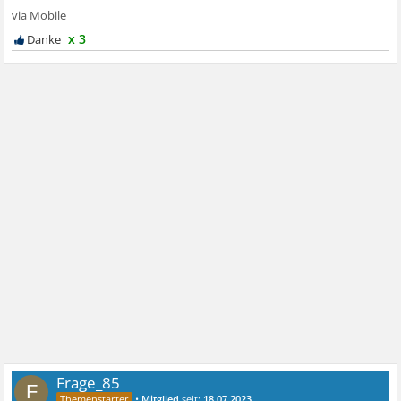
x 3
Frage_85
F
•
Mitglied
seit:
18.07.2023