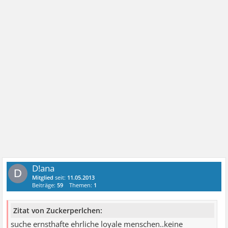
D!ana
D
Mitglied
seit:
11.05.2013
Beiträge:
59
Themen:
1
Zitat von Zuckerperlchen:
suche ernsthafte ehrliche loyale menschen..keine