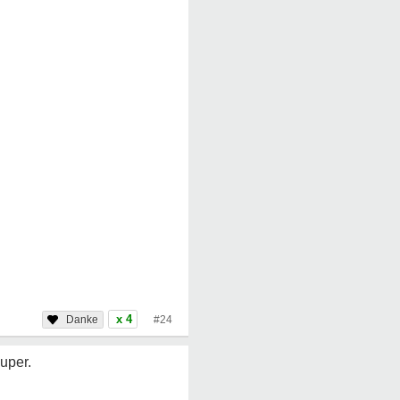
x 4
#24
super.