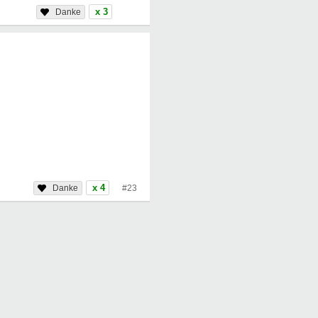
x 3
x 4
#23