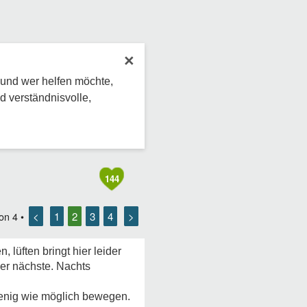
×
 und wer helfen möchte,
d verständnisvolle,
144
<
1
2
3
4
>
on
4
•
, lüften bringt hier leider
der nächste. Nachts
wenig wie möglich bewegen.