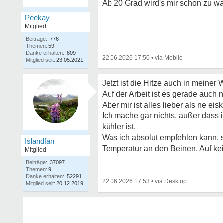
Ab 20 Grad wird's mir schon zu wa
Peekay
Mitglied
Beiträge:
776
Themen:
59
Danke erhalten:
809
22.06.2026 17:50
•
Mitglied seit:
23.05.2021
Jetzt ist die Hitze auch in mein
Auf der Arbeit ist es gerade auch 
Aber mir ist alles lieber als ne eis
Ich mache gar nichts, außer dass 
kühler ist.
Was ich absolut empfehlen kann, s
Islandfan
Temperatur an den Beinen. Auf kei
Mitglied
Beiträge:
37097
Themen:
9
Danke erhalten:
52291
22.06.2026 17:53
•
Mitglied seit:
20.12.2019