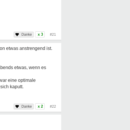
x 3
#21
on etwas anstrengend ist.
 abends etwas, wenn es
 war eine optimale
sich kaputt.
x 2
#22