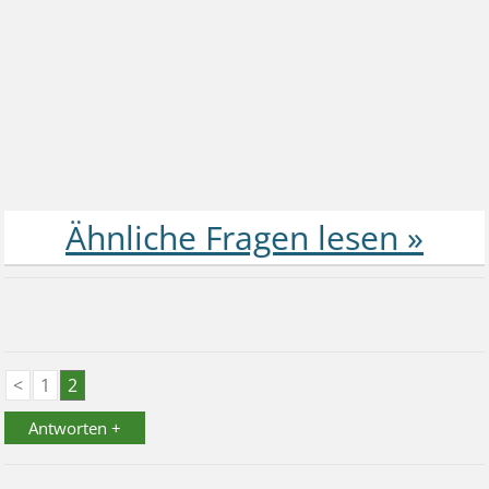
<
1
2
Antworten +