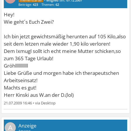
•
Mitglied
seit:
07.12.2007
Beiträge:
423
Themen:
62
Hey!
Wie geht´s Euch Zwei?
Ich bin jetzt gewichtsmäßig herunten auf 105 Kilo,also
seit dem letzen male wieder 1,90 kilo verloren!
Dem Ixmugl sollt ich echt meine Mutter schicken,so
zum 365 Tage Urlaub!
Gröhlllllllllll
Liebe Grüße und morgen habe ich therapeutschen
Arbeitseinsatz!
Machts es gut!
Herr Kinski aus W.an der D.(lol)
21.07.2009 16:46
•
A