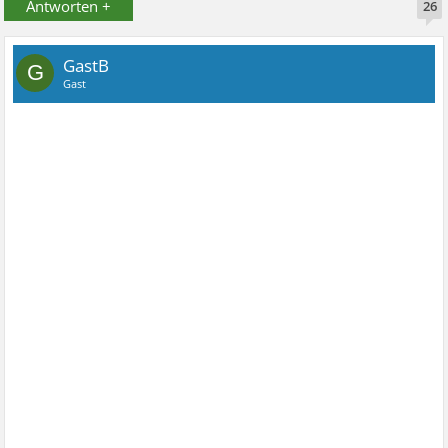
Antworten +
26
GastB
G
Gast