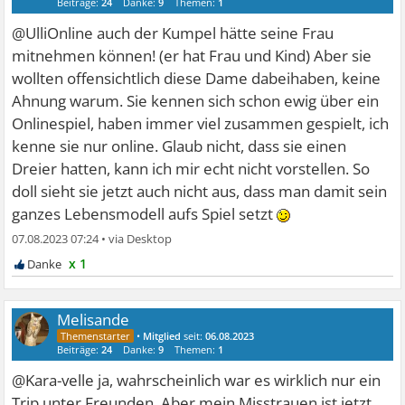
Beiträge:
24
Danke:
9
Themen:
1
@UlliOnline auch der Kumpel hätte seine Frau
mitnehmen können! (er hat Frau und Kind) Aber sie
wollten offensichtlich diese Dame dabeihaben, keine
Ahnung warum. Sie kennen sich schon ewig über ein
Onlinespiel, haben immer viel zusammen gespielt, ich
kenne sie nur online. Glaub nicht, dass sie einen
Dreier hatten, kann ich mir echt nicht vorstellen. So
doll sieht sie jetzt auch nicht aus, dass man damit sein
ganzes Lebensmodell aufs Spiel setzt
07.08.2023 07:24
•
x 1
Melisande
•
Mitglied
seit:
06.08.2023
Beiträge:
24
Danke:
9
Themen:
1
@Kara-velle ja, wahrscheinlich war es wirklich nur ein
Trip unter Freunden. Aber mein Misstrauen ist jetzt