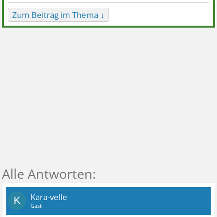
Zum Beitrag im Thema ↓
Kara-velle
K
Gast