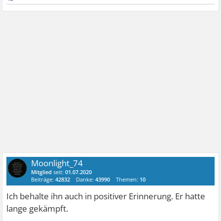
Moonlight_74
Mitglied
seit:
01.07.2020
Beiträge:
42832
Danke:
43990
Themen:
10
Ich behalte ihn auch in positiver Erinnerung. Er hatte
lange gekämpft.