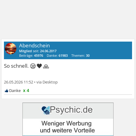
Abendschein
Mitglied
seit:
24.06.2017
Beiträge:
45976
Danke:
61983
Themen:
30
😪🖤🙏
So schnell.
26.05.2026 11:52
•
x 4