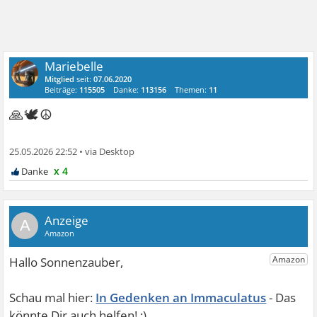
Mariebelle
Mitglied
seit:
07.06.2020
Beiträge:
115505
Danke:
113156
Themen:
11
🙏🕊☮
25.05.2026 22:52
•
x 4
A
In Gedenken an Immaculatus