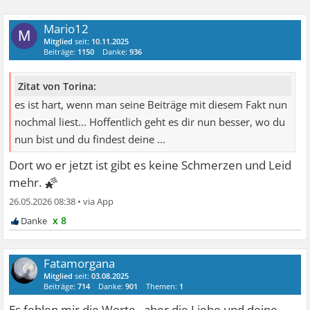
Mario12
M
Mitglied
seit:
10.11.2025
Beiträge:
1150
Danke:
936
Zitat von Torina:
es ist hart, wenn man seine Beiträge mit diesem Fakt nun
nochmal liest... Hoffentlich geht es dir nun besser, wo du
nun bist und du findest deine ...
Dort wo er jetzt ist gibt es keine Schmerzen und Leid
🌠
mehr.
26.05.2026 08:38
•
x 8
Fatamorgana
Mitglied
seit:
03.08.2025
Beiträge:
714
Danke:
901
Themen:
1
Es fehlen mir die Worte...aber die Liebe und deine