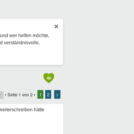
×
 und wer helfen möchte,
d verständnisvolle,
40
1
2
>
• Seite
1
von
2
•
2
weiterschreiben hätte