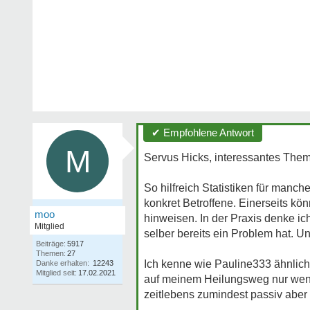
✔ Empfohlene Antwort
M
Servus Hicks, interessantes Them
So hilfreich Statistiken für manc
konkret Betroffene. Einerseits kö
moo
hinweisen. In der Praxis denke ic
Mitglied
selber bereits ein Problem hat. U
Beiträge:
5917
Themen:
27
Ich kenne wie Pauline333 ähnliche
Danke erhalten:
12243
Mitglied seit:
17.02.2021
auf meinem Heilungsweg nur wenig
zeitlebens zumindest passiv aber 