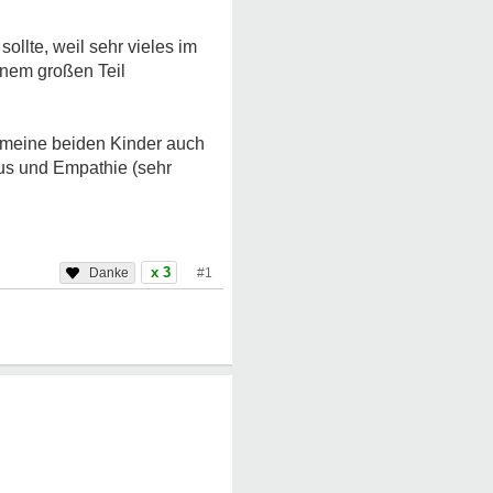
ollte, weil sehr vieles im
inem großen Teil
s meine beiden Kinder auch
us und Empathie (sehr
x 3
#1