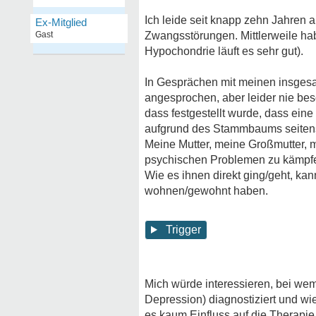
Ich leide seit knapp zehn Jahren
Ex-Mitglied
Gast
Zwangsstörungen. Mittlerweile habe
Hypochondrie läuft es sehr gut).
In Gesprächen mit meinen insges
angesprochen, aber leider nie beso
dass festgestellt wurde, dass ein
aufgrund des Stammbaums seitens
Meine Mutter, meine Großmutter, 
psychischen Problemen zu kämpf
Wie es ihnen direkt ging/geht, kann
wohnen/gewohnt haben.
Trigger
Mich würde interessieren, bei wem
Depression) diagnostiziert und wi
es kaum Einfluss auf die Therapie,