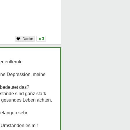
x 3
r entfernte
eine Depression, meine
s bedeutet das?
stände sind ganz stark
s, gesundes Leben achten.
relangen sehr
n Umständen es mir