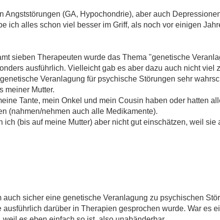
 an Angststörungen (GA, Hypochondrie), aber auch Depressionen
 ich alles schon viel besser im Griff, als noch vor einigen Jah
amt sieben Therapeuten wurde das Thema "genetische Veranlag
nders ausführlich. Vielleicht gab es aber dazu auch nicht viel 
e genetische Veranlagung für psychische Störungen sehr wahrsche
 meiner Mutter.
meine Tante, mein Onkel und mein Cousin haben oder hatten all
en (nahmen/nehmen auch alle Medikamente).
 ich (bis auf meine Mutter) aber nicht gut einschätzen, weil sie
 auch sicher eine genetische Veranlagung zu psychischen Störu
e ausführlich darüber in Therapien gesprochen wurde. War es 
 weil es eben einfach so ist, also unabänderbar.