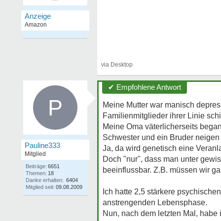
✔ Empfohlene Antwort
P
Meine Mutter war manisch depress
Familienmitglieder ihrer Linie sch
Meine Oma väterlicherseits began
Schwester und ein Bruder neigen 
Pauline333
Ja, da wird genetisch eine Veranl
Mitglied
Doch "nur", dass man unter gewi
Beiträge:
6651
beeinflussbar. Z.B. müssen wir g
Themen:
18
Danke erhalten:
6404
Mitglied seit:
09.08.2009
Ich hatte 2,5 stärkere psychische
anstrengenden Lebensphase.
Nun, nach dem letzten Mal, habe 