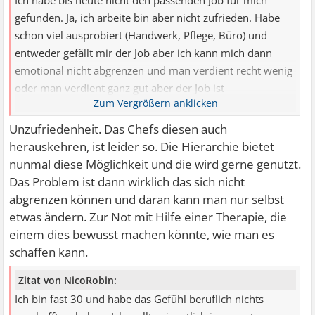
Ich habe bis heute nicht den passenden Job für mich
gefunden. Ja, ich arbeite bin aber nicht zufrieden. Habe
schon viel ausprobiert (Handwerk, Pflege, Büro) und
entweder gefällt mir der Job aber ich kann mich dann
emotional nicht abgrenzen und man verdient recht wenig
oder man verdient ganz gut aber der Job ist
unzufriedenstellend und die Vorgesetzten behandeln
einen von Oben herab.
Unzufriedenheit. Das Chefs diesen auch
herauskehren, ist leider so. Die Hierarchie bietet
nunmal diese Möglichkeit und die wird gerne genutzt.
Das Problem ist dann wirklich das sich nicht
abgrenzen können und daran kann man nur selbst
etwas ändern. Zur Not mit Hilfe einer Therapie, die
einem dies bewusst machen könnte, wie man es
schaffen kann.
Zitat von NicoRobin:
Ich bin fast 30 und habe das Gefühl beruflich nichts