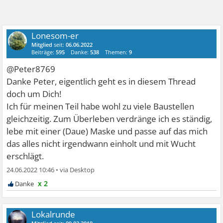
Lonesom-er
Mitglied
seit:
06.06.2022
Beiträge:
595
Danke:
538
Themen:
9
@Peter8769
Danke Peter, eigentlich geht es in diesem Thread
doch um Dich!
Ich für meinen Teil habe wohl zu viele Baustellen
gleichzeitig. Zum Überleben verdränge ich es ständig,
lebe mit einer (Daue) Maske und passe auf das mich
das alles nicht irgendwann einholt und mit Wucht
erschlägt.
24.06.2022 10:46
•
x 2
Lokalrunde