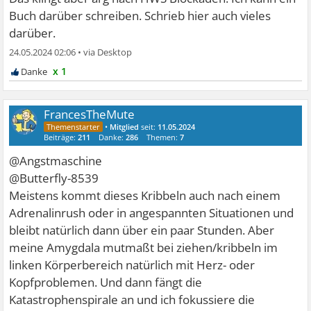
Buch darüber schreiben. Schrieb hier auch vieles
darüber.
24.05.2024 02:06
•
x 1
FrancesTheMute
•
Mitglied
seit:
11.05.2024
Beiträge:
211
Danke:
286
Themen:
7
@Angstmaschine
@Butterfly-8539
Meistens kommt dieses Kribbeln auch nach einem
Adrenalinrush oder in angespannten Situationen und
bleibt natürlich dann über ein paar Stunden. Aber
meine Amygdala mutmaßt bei ziehen/kribbeln im
linken Körperbereich natürlich mit Herz- oder
Kopfproblemen. Und dann fängt die
Katastrophenspirale an und ich fokussiere die