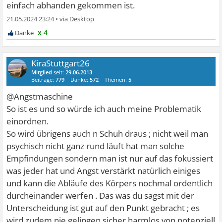
einfach abhanden gekommen ist.
21.05.2024 23:24
•
x 4
KiraStuttgart26
Mitglied
seit:
29.06.2013
Beiträge:
779
Danke:
572
Themen:
5
@Angstmaschine
So ist es und so würde ich auch meine Problematik
einordnen.
So wird übrigens auch n Schuh draus ; nicht weil man
psychisch nicht ganz rund läuft hat man solche
Empfindungen sondern man ist nur auf das fokussiert
was jeder hat und Angst verstärkt natürlich einiges
und kann die Abläufe des Körpers nochmal ordentlich
durcheinander werfen . Das was du sagst mit der
Unterscheidung ist gut auf den Punkt gebracht ; es
wird zudem nie gelingen sicher harmlos von potenziell