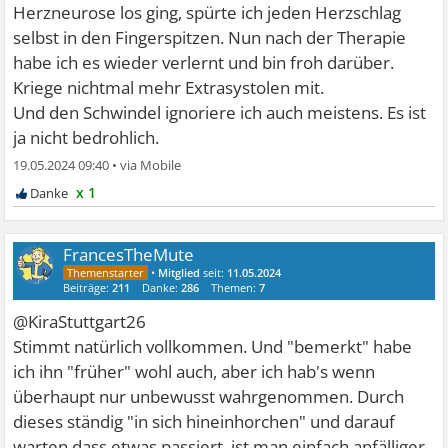
Herzneurose los ging, spürte ich jeden Herzschlag
selbst in den Fingerspitzen. Nun nach der Therapie
habe ich es wieder verlernt und bin froh darüber.
Kriege nichtmal mehr Extrasystolen mit.
Und den Schwindel ignoriere ich auch meistens. Es ist
ja nicht bedrohlich.
19.05.2024 09:40
•
x 1
FrancesTheMute
•
Mitglied
seit:
11.05.2024
Beiträge:
211
Danke:
286
Themen:
7
@KiraStuttgart26
Stimmt natürlich vollkommen. Und "bemerkt" habe
ich ihn "früher" wohl auch, aber ich hab's wenn
überhaupt nur unbewusst wahrgenommen. Durch
dieses ständig "in sich hineinhorchen" und darauf
warten dass etwas passiert, ist man einfach anfälliger