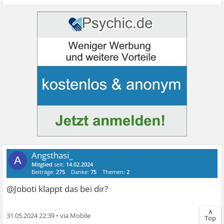
Angsthasi_
A
Mitglied
seit:
14.02.2024
Beiträge:
275
Danke:
75
Themen:
2
@Joboti klappt das bei dir?
∧
31.05.2024 22:39
•
Top