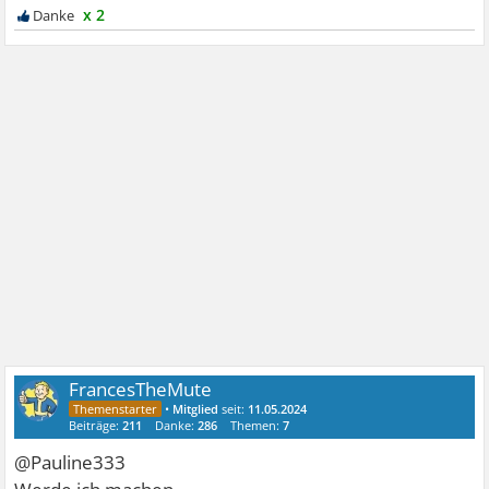
x 2
FrancesTheMute
•
Mitglied
seit:
11.05.2024
Beiträge:
211
Danke:
286
Themen:
7
@Pauline333