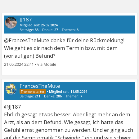
JJ187
Mitglied
seit:
26.02.2024
Beiträge:
38
Danke:
27
Themen:
8
@FrancesTheMute danke für deine Rückmeldung!
Wie geht es dir nach dem Termin bzw. mit dem
(vorläufigen) Befund?
21.05.2024 22:41
•
FrancesTheMute
•
Mitglied
seit:
11.05.2024
Beiträge:
211
Danke:
286
Themen:
7
@JJ187
Ehrlich gesagt etwas besser. Aber liegt mehr an dem
Arzt, als an dem Befund. Wie gesagt, ich hatte das
Gefühl ernst genommen zu werden. Und er ging auch
auf die Symptomatik "Schwindel" ein und wie schwer