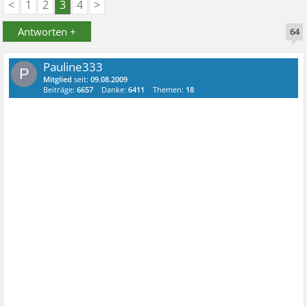
<
1
2
3
4
>
Antworten +
64
Pauline333
P
Mitglied
seit:
09.08.2009
Beiträge:
6657
Danke:
6411
Themen:
18