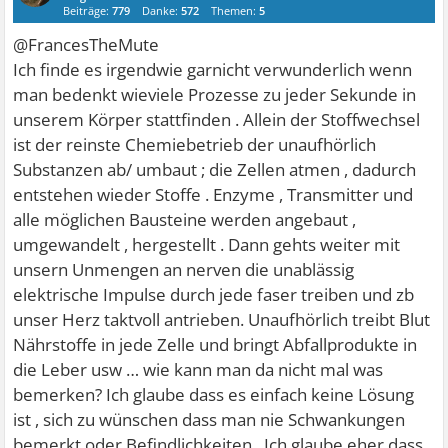
Beiträge:
779
Danke:
572
Themen:
5
@FrancesTheMute
Ich finde es irgendwie garnicht verwunderlich wenn
man bedenkt wieviele Prozesse zu jeder Sekunde in
unserem Körper stattfinden . Allein der Stoffwechsel
ist der reinste Chemiebetrieb der unaufhörlich
Substanzen ab/ umbaut ; die Zellen atmen , dadurch
entstehen wieder Stoffe . Enzyme , Transmitter und
alle möglichen Bausteine werden angebaut ,
umgewandelt , hergestellt . Dann gehts weiter mit
unsern Unmengen an nerven die unablässig
elektrische Impulse durch jede faser treiben und zb
unser Herz taktvoll antrieben. Unaufhörlich treibt Blut
Nährstoffe in jede Zelle und bringt Abfallprodukte in
die Leber usw … wie kann man da nicht mal was
bemerken? Ich glaube dass es einfach keine Lösung
ist , sich zu wünschen dass man nie Schwankungen
bemerkt oder Befindlichkeiten . Ich glaube eher dass