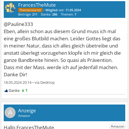
FrancesTheMute
•
Mitglied
seit:
11.05.2024
Beiträge:
211
Danke:
286
Themen:
7
@Pauline333
Eben, allein schon aus diesem Grund muss ich mal
eine großes Blutbild machen. Leider Gottes liegt das
in meiner Natur, dass ich alles gleich übetreibe und
anstatt überlegt vorzugehen klopfe ich mir gleich die
ganze Bandbreite hinein. So quasi als Prävention.
Dass mit der Mass. werde ich auf jedenfall machen.
Danke Dir!
18.05.2024 20:14
•
x 1
A