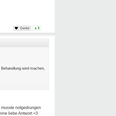
x 3
nd Behandlung wird machen,
h musste notgedrungen
ine liebe Antwort <3