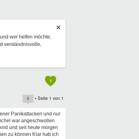
×
 und wer helfen möchte,
d verständnisvolle,
1
• Seite
1
von
1
5
tener Panikattacken und nur
nöchel war angeschwollen
 wird und seit heute morgen
eben zu können Klar hab ich