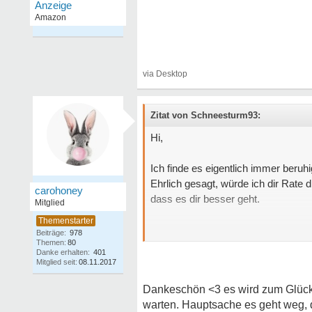
Zitat von Schneesturm93:
Hi,
Ich finde es eigentlich immer beruh
Ehrlich gesagt, würde ich dir Rate
carohoney
dass es dir besser geht.
Mitglied
Fühl dich gedrückt
Beiträge:
978
Themen:
80
Danke erhalten:
401
Mitglied seit:
08.11.2017
Dankeschön <3 es wird zum Glück 
warten. Hauptsache es geht weg, 