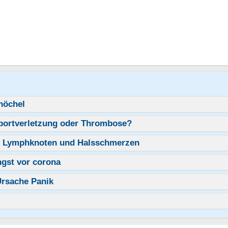
nöchel
portverletzung oder Thrombose?
e Lymphknoten und Halsschmerzen
ngst vor corona
rsache Panik