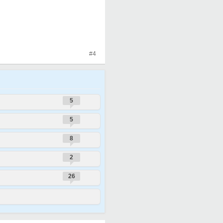
#4
5
5
8
2
26