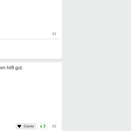
#1
n hilft gut.
x 3
#2