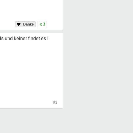
x 3
s und keiner findet es !
#3