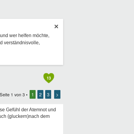
×
 und wer helfen möchte,
d verständnisvolle,
13
1
2
3
>
 Seite
1
von
3
•
ese Gefühl der Atemnot und
sch (gluckern)nach dem