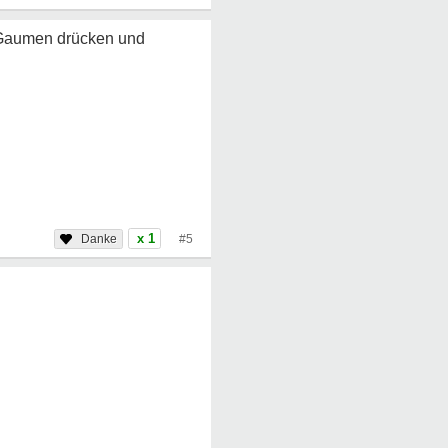
 Gaumen drücken und
x 1
#5