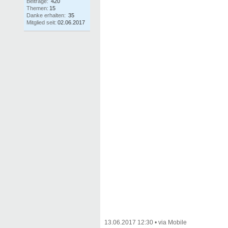
Beiträge:
420
Themen:
15
Danke erhalten:
35
Mitglied seit:
02.06.2017
13.06.2017 12:30
•