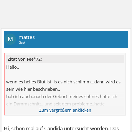
mattes
M
Gast
Zitat von Fee*72:
Hallo..
wenn es helles Blut ist ,is es nich schlimm...dann wird es
sein wie hier beschrieben..
hab ich auch..nach der Geburt meines sohnes hatte ich
ein Dammschnitt...und seit dem probleme..hatte
jahrelang ne salbe reingemacht..jetzt fängt es wieder an
zu jucken..
werde das der Ärztin nochmal sagen...hab ja auch genital
Hi, schon mal auf Candida untersucht worden. Das