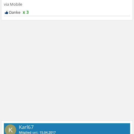
x 3
Karl67
K
Mitglied
seit:
15.04.2017