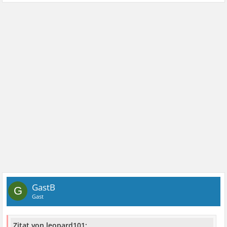
GastB
G
Gast
Zitat von leopard101: