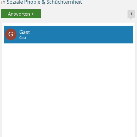
in
Soziale Phobie & Schüchternheit
Antworten +
1
Gast
G
Gast