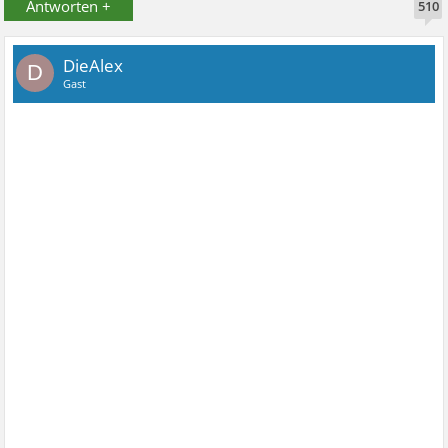
Antworten +
510
DieAlex
D
Gast