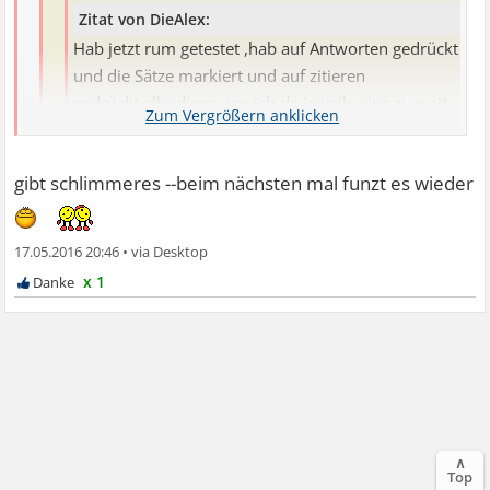
Zitat von DieAlex:
Hab jetzt rum getestet ,hab auf Antworten gedrückt
und die Sätze markiert und auf zitieren
gedrückt,allerdings war ich da jeweils eins zu weit
oben oder unten,Sorry!
gibt schlimmeres --beim nächsten mal funzt es wieder
lach also zitieren kannste schon mal
....wenn die
Sowas is mir noch nie passiert,aber eig. markiere ich auch
Reihen jetzt noch stimmen dann würd ich sagen ...läuft
erst die Sätze und drücke dann auf zitieren.
17.05.2016 20:46
•
Jetzt hab ich zuerst auf Antworten gedrückt.
x 1
Ach Schei.ß egal...
∧
Top