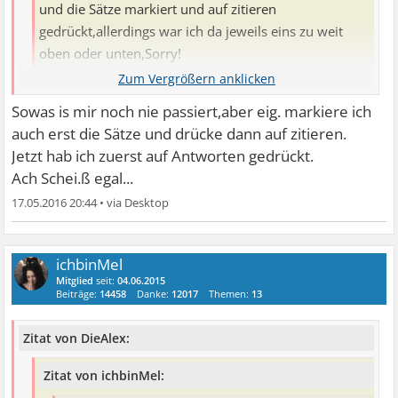
und die Sätze markiert und auf zitieren
gedrückt,allerdings war ich da jeweils eins zu weit
oben oder unten,Sorry!
lach also zitieren kannste schon mal
....wenn die Reihen
Sowas is mir noch nie passiert,aber eig. markiere ich
jetzt noch stimmen dann würd ich sagen ...läuft
auch erst die Sätze und drücke dann auf zitieren.
Jetzt hab ich zuerst auf Antworten gedrückt.
Ach Schei.ß egal...
17.05.2016 20:44
•
ichbinMel
Mitglied
seit:
04.06.2015
Beiträge:
14458
Danke:
12017
Themen:
13
Zitat von DieAlex:
Zitat von ichbinMel: