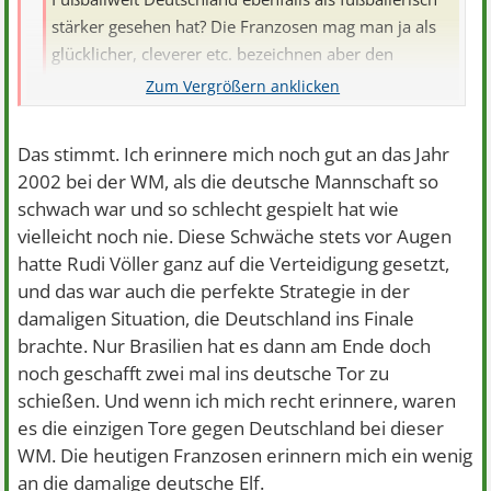
stärker gesehen hat? Die Franzosen mag man ja als
glücklicher, cleverer etc. bezeichnen aber den
anspruchsvolleren Fußball hat eben recht klar
Deutschland gespielt. Gibt's gar nichts dran zu rütteln.
Und hätte Schweinsteiger diesen Elfer nicht
Das stimmt. Ich erinnere mich noch gut an das Jahr
verschenkt, hätte jeder normal-denkende Mensch auf
2002 bei der WM, als die deutsche Mannschaft so
Deutschland gesetzt, denn Frankreich war komplett in
egal wer nun den besseren Sport abgeliefert hat, Fakt ist
schwach war und so schlecht gespielt hat wie
ihrer eigenen Hälfte eingeschnürt.
dass Deutschland nicht gewonnen hat. was nützen Dir
vielleicht noch nie. Diese Schwäche stets vor Augen
denn 11 Schönspieler wenn am Ende doch nur das
hatte Rudi Völler ganz auf die Verteidigung gesetzt,
Ergebnis zählt ?
und das war auch die perfekte Strategie in der
damaligen Situation, die Deutschland ins Finale
brachte. Nur Brasilien hat es dann am Ende doch
noch geschafft zwei mal ins deutsche Tor zu
schießen. Und wenn ich mich recht erinnere, waren
es die einzigen Tore gegen Deutschland bei dieser
WM. Die heutigen Franzosen erinnern mich ein wenig
an die damalige deutsche Elf.