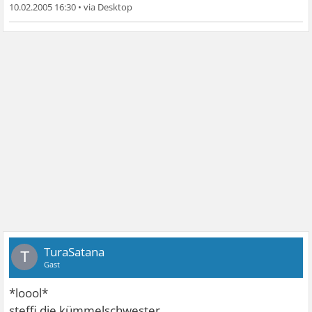
10.02.2005 16:30
•
TuraSatana
T
Gast
*loool*
steffi die kümmelschwester