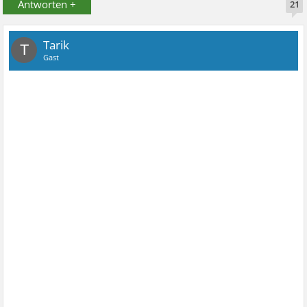
Antworten +
21
Tarik
T
Gast