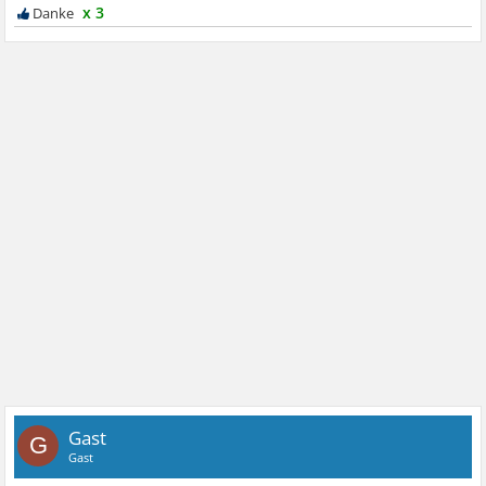
x 3
Gast
G
Gast