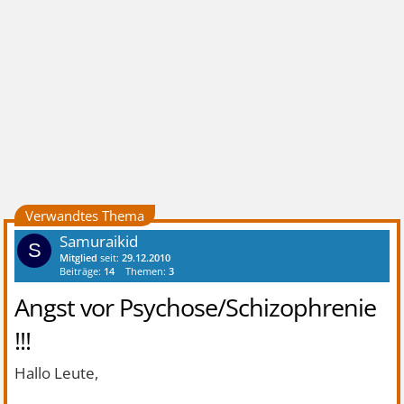
Verwandtes Thema
Samuraikid
S
Mitglied
seit:
29.12.2010
Beiträge:
14
Themen:
3
Angst vor Psychose/Schizophrenie
!!!
Hallo Leute,