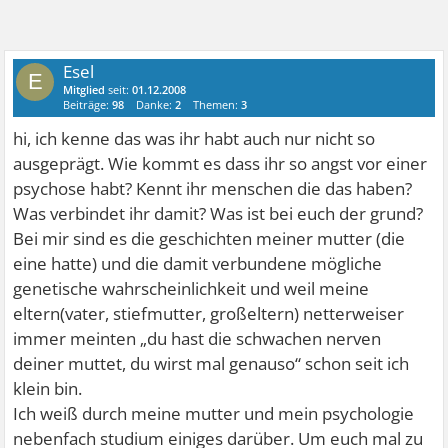
Esel
E
Mitglied
seit:
01.12.2008
Beiträge:
98
Danke:
2
Themen:
3
hi, ich kenne das was ihr habt auch nur nicht so
ausgeprägt. Wie kommt es dass ihr so angst vor einer
psychose habt? Kennt ihr menschen die das haben?
Was verbindet ihr damit? Was ist bei euch der grund?
Bei mir sind es die geschichten meiner mutter (die
eine hatte) und die damit verbundene mögliche
genetische wahrscheinlichkeit und weil meine
eltern(vater, stiefmutter, großeltern) netterweiser
immer meinten „du hast die schwachen nerven
deiner muttet, du wirst mal genauso“ schon seit ich
klein bin.
Ich weiß durch meine mutter und mein psychologie
nebenfach studium einiges darüber. Um euch mal zu