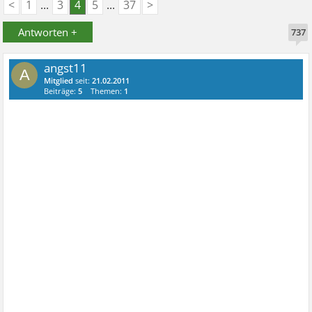
<
1
...
3
4
5
...
37
>
Antworten +
737
angst11
A
Mitglied
seit:
21.02.2011
Beiträge:
5
Themen:
1