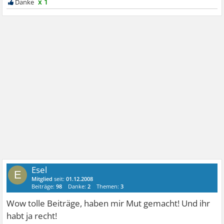
x 1
Esel
E
Mitglied
seit:
01.12.2008
Beiträge:
98
Danke:
2
Themen:
3
Wow tolle Beiträge, haben mir Mut gemacht! Und ihr
habt ja recht!