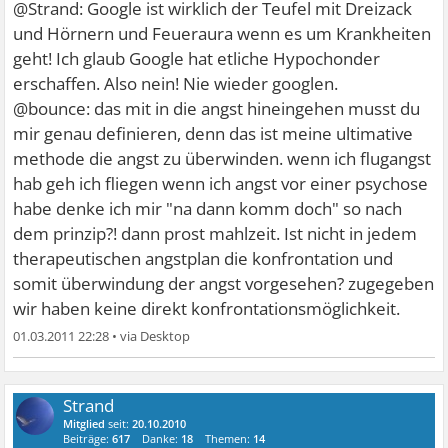
@Strand: Google ist wirklich der Teufel mit Dreizack
und Hörnern und Feueraura wenn es um Krankheiten
geht! Ich glaub Google hat etliche Hypochonder
erschaffen. Also nein! Nie wieder googlen.
@bounce: das mit in die angst hineingehen musst du
mir genau definieren, denn das ist meine ultimative
methode die angst zu überwinden. wenn ich flugangst
hab geh ich fliegen wenn ich angst vor einer psychose
habe denke ich mir "na dann komm doch" so nach
dem prinzip?! dann prost mahlzeit. Ist nicht in jedem
therapeutischen angstplan die konfrontation und
somit überwindung der angst vorgesehen? zugegeben
wir haben keine direkt konfrontationsmöglichkeit.
01.03.2011 22:28
•
Strand
Mitglied
seit:
20.10.2010
Beiträge:
617
Danke:
18
Themen:
14