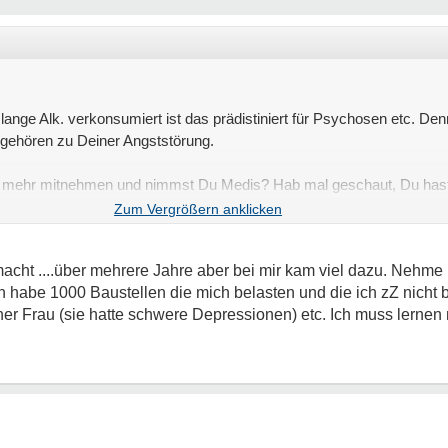
nge Alk. verkonsumiert ist das prädistiniert für Psychosen etc. Denn
 gehören zu Deiner Angststörung.
ht mehr mitnehmen und nimmst Du Medis? Hab mal geschaut, Du hast
h so weg. Du musst etwas dagegen tun.
acht ....über mehrere Jahre aber bei mir kam viel dazu. Nehme
 habe 1000 Baustellen die mich belasten und die ich zZ nicht 
er Frau (sie hatte schwere Depressionen) etc. Ich muss lernen m