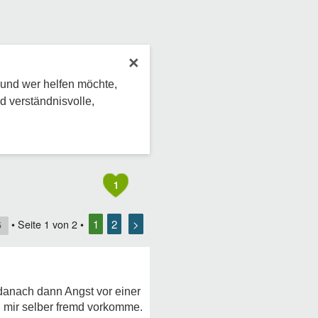
×
 und wer helfen möchte,
d verständnisvolle,
1
1
2
>
• Seite
1
von
2
•
5
danach dann Angst vor einer
h mir selber fremd vorkomme.