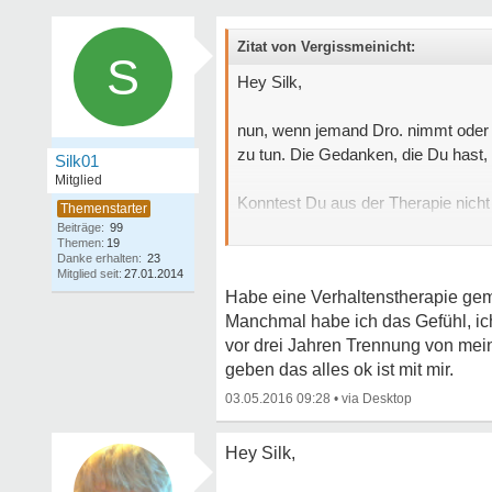
Zitat von Vergissmeinicht:
S
Hey Silk,
nun, wenn jemand Dro. nimmt oder la
zu tun. Die Gedanken, die Du hast,
Silk01
Mitglied
Konntest Du aus der Therapie nic
Krebs etc. Diese geht nicht einfac
Beiträge:
99
Themen:
19
Danke erhalten:
23
Mitglied seit:
27.01.2014
Habe eine Verhaltenstherapie gem
Manchmal habe ich das Gefühl, ich
vor drei Jahren Trennung von mein
geben das alles ok ist mit mir.
03.05.2016 09:28
•
Hey Silk,