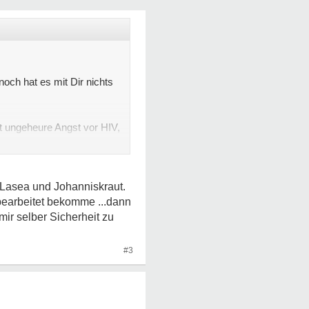
och hat es mit Dir nichts
 ungeheure Angst vor HIV,
 Lasea und Johanniskraut.
bearbeitet bekomme ...dann
ir selber Sicherheit zu
#3