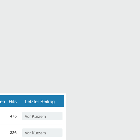
ten
Hits
Letzter Beitrag
475
Vor Kurzem
336
Vor Kurzem