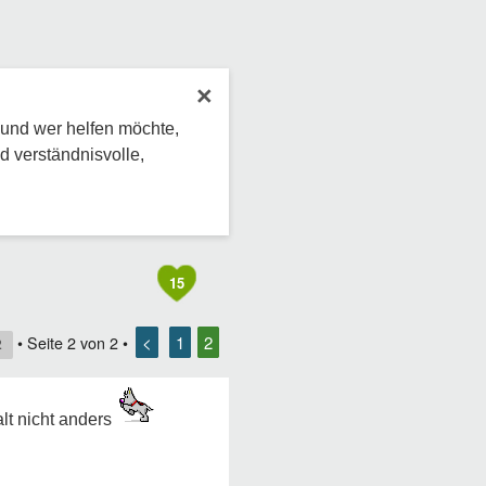
×
 und wer helfen möchte,
d verständnisvolle,
15
<
1
2
• Seite
2
von
2
•
2
lt nicht anders