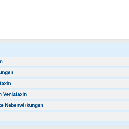
en
kungen
faxin
 Venlafaxin
arke Nebenwirkungen