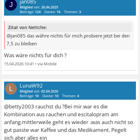
jan085
J
Mitglied
seit:
26.06.2025
Beiträge:
124
Danke:
16
Themen:
3
Zitat von Nettche:
@jan085 das währe nichts für mich probiere jetzt bei den
7,5 zu bleiben
Was wäre nichts für dich ?
15.04.2026 10:41
•
LunaW92
L
Mitglied
seit:
02.04.2026
Beiträge:
10
Danke:
10
Themen:
4
@betty2003 rauchst du ?Bei mir war es die
Kombination aus rauchen und escitalopram am
anfang.mittlerweile geht es wieder .was auch nicht so
gut passte war Kaffee und das Medikament. Pegelt
sich aber alles ein