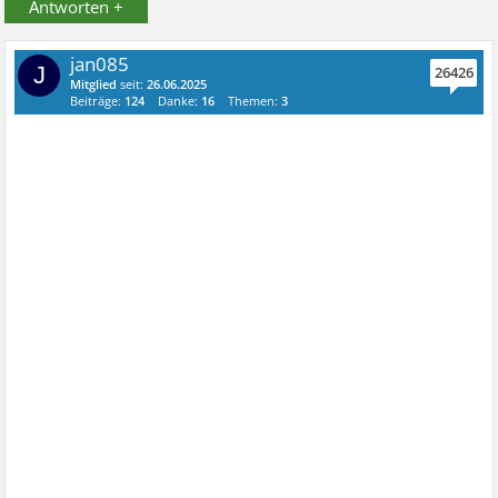
Antworten +
jan085
J
26426
Mitglied
seit:
26.06.2025
Beiträge:
124
Danke:
16
Themen:
3