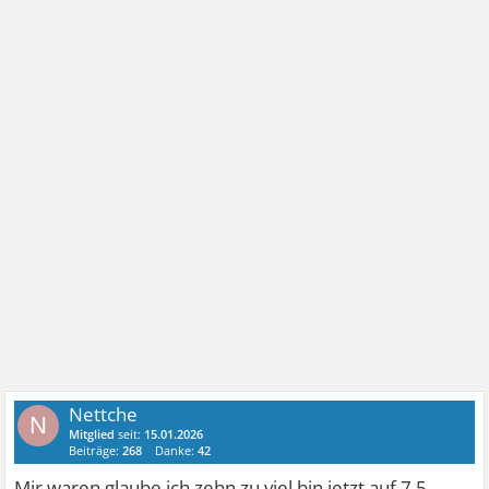
Nettche
N
Mitglied
seit:
15.01.2026
Beiträge:
268
Danke:
42
Mir waren glaube ich zehn zu viel bin jetzt auf 7,5