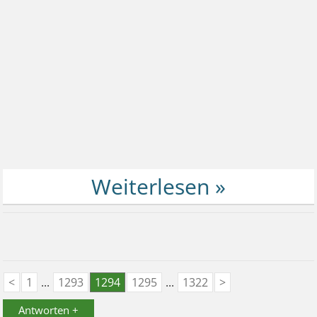
<
1
...
1293
1294
1295
...
1322
>
Antworten +