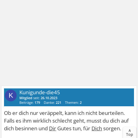
Kunigunde-die45
K
Mitglied
seit:
26.10.2023
Beiträge:
179
Danke:
221
Themen:
2
Ob er dich nur veräppelt, kann ich nicht beurteilen.
Falls es ihm wirklich schlecht geht, musst du dich auf
dich besinnen und
Dir
Gutes tun, für
Dich
sorgen.
∧
Top