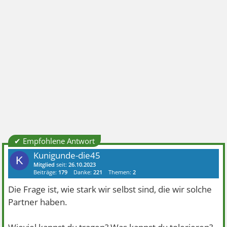
✔ Empfohlene Antwort
Kunigunde-die45
K
Mitglied
seit:
26.10.2023
Beiträge:
179
Danke:
221
Themen:
2
Die Frage ist, wie stark wir selbst sind, die wir solche
Partner haben.