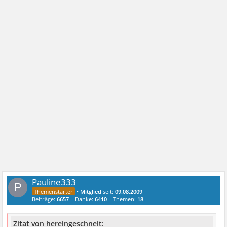
Pauline333
P
•
Mitglied
seit:
09.08.2009
Beiträge:
6657
Danke:
6410
Themen:
18
Zitat von hereingeschneit: