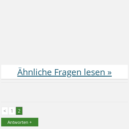
<
1
2
Antworten +