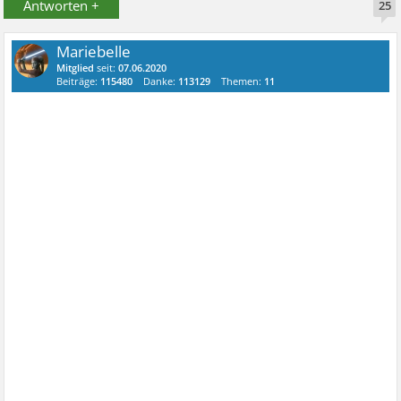
Antworten +
25
Mariebelle
Mitglied
seit:
07.06.2020
Beiträge:
115480
Danke:
113129
Themen:
11