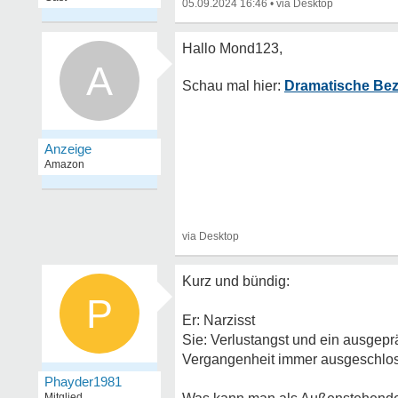
05.09.2024 16:46
•
A
Dramatische Be
Kurz und bündig:
P
Er: Narzisst
Sie: Verlustangst und ein ausgepr
Vergangenheit immer ausgeschlos
Phayder1981
Mitglied