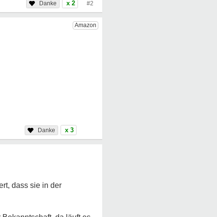
x 2
#2
x 3
t, dass sie in der