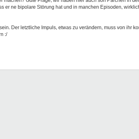
machen? Gute Frage, wir haben hier auch son Pärchen in der B
ss er ne bipolare Störung hat und in manchen Episoden, wirkli
sein. Der letztliche Impuls, etwas zu verändern, muss von ihr k
n :/