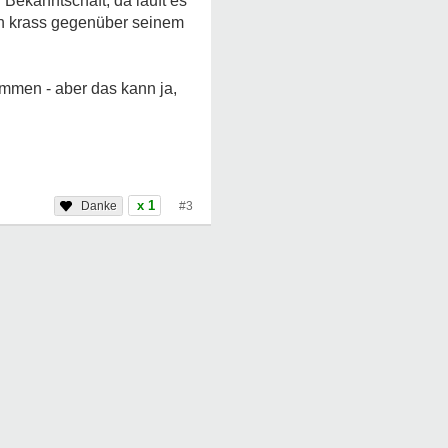
ekanntschaft, da läuft es
ch krass gegenüber seinem
ommen - aber das kann ja,
x 1
#3