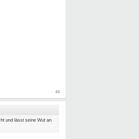
#4
cht und lässt seine Wut an