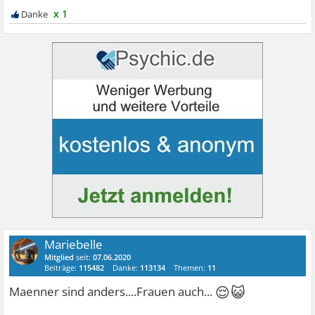
x 1
Mariebelle
Mitglied
seit:
07.06.2020
Beiträge:
115482
Danke:
113134
Themen:
11
😌😺
Maenner sind anders....Frauen auch...