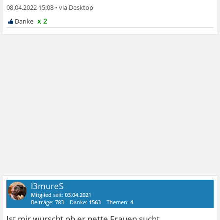
08.04.2022 15:08
•
x 2
l3mureS
Mitglied
seit:
03.04.2021
Beiträge:
783
Danke:
1563
Themen:
4
Ist mir wurscht ob er nette Frauen sucht.