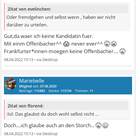
Zitat von evelinchen:
Oder fremdgehen und selbst wenn , haben wir nicht
darüber zu urteilen.
Gut,da waer ich keine Kandidatin fuer.
😱
🤫😬
Mit einm Offenbacher^^
never ever^^
🤫
Frankfurter*innen moegen keine Offenbacher....
08.04.2022 15:13
•
Mariebelle
Mitglied
seit:
07.06.2020
Beiträge:
115482
Danke:
113134
Themen:
11
Zitat von florené:
:lol: Das glaubst du doch wohl selbst nicht ...
🤫😉
Doch....ich glaube auch an den Storch...
08.04.2022 15:13
•