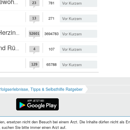
nsation?
781
Vor Kurzem
23
271
Vor Kurzem
13
nfarkt?
3694783
Vor Kurzem
52601
hmerzen?
107
Vor Kurzem
4
65788
Vor Kurzem
129
rfolgserlebnisse, Tipps & Selbsthilfe Ratgeber