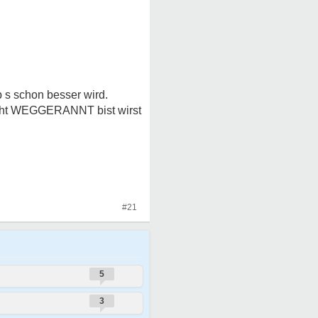
 s schon besser wird.
nicht WEGGERANNT bist wirst
#21
5
3