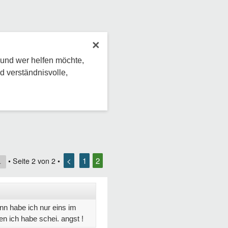
×
 und wer helfen möchte,
d verständnisvolle,
<
1
2
• Seite
2
von
2
•
1
nn habe ich nur eins im
n ich habe schei. angst !