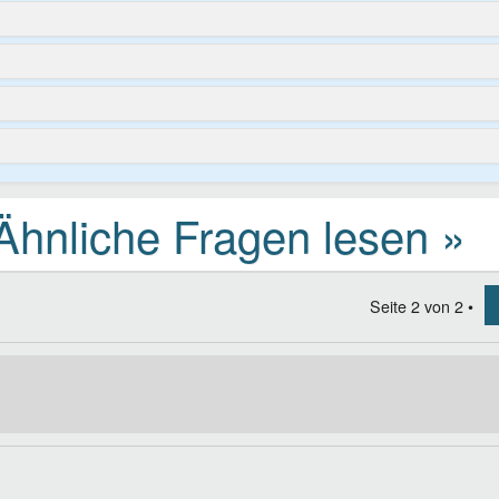
Seite
2
von
2
•