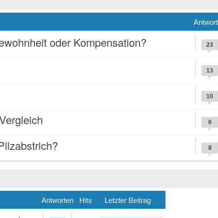
Antwor
Gewohnheit oder Kompensation?
23
13
10
ergleich
6
Pilzabstrich?
8
Antworten
Hits
Letzter Beitrag