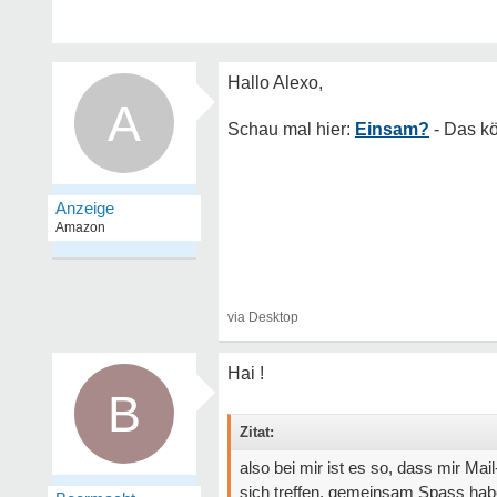
A
Einsam?
Hai !
B
Zitat:
also bei mir ist es so, dass mir Ma
sich treffen, gemeinsam Spass hab