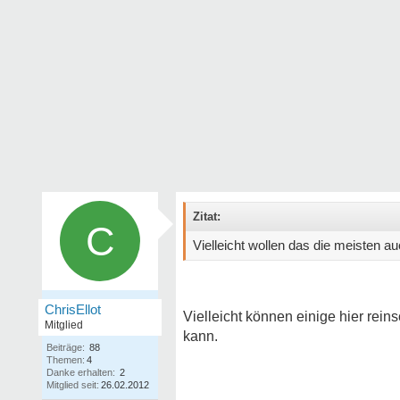
Zitat:
C
Vielleicht wollen das die meisten au
ChrisEllot
Vielleicht können einige hier rei
Mitglied
kann.
Beiträge:
88
Themen:
4
Danke erhalten:
2
Mitglied seit:
26.02.2012