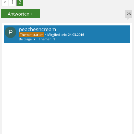
<
1
2
Antworten +
26
peachesncream
P
•
Mitglied
seit:
24.03.2016
Beiträge:
7
Themen:
1