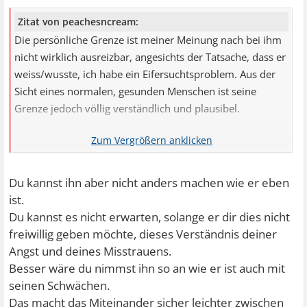
Zitat von peachesncream:
Die persönliche Grenze ist meiner Meinung nach bei ihm
nicht wirklich ausreizbar, angesichts der Tatsache, dass er
weiss/wusste, ich habe ein Eifersuchtsproblem. Aus der
Sicht eines normalen, gesunden Menschen ist seine
Grenze jedoch völlig verständlich und plausibel.
Ich möchte, dass wir beide daran arbeiten, ich habe mich
schon gebessert und geändert seit wir zusammen sind.
Anfangs hatte ich mit allem Mühe, auch wenn er nur
Du kannst ihn aber nicht anders machen wie er eben
schnell in die Stadt ging nachmittags mit einem Freund…
ist.
Oder wenn er mal online war und nicht mir schrieb. Jetzt
Du kannst es nicht erwarten, solange er dir dies nicht
geht das alles gut und gestern Abend war er sogar im
freiwillig geben möchte, dieses Verständnis deiner
Kino mit Kumpels und wir hatten keine Diskussion und
Angst und deines Misstrauens.
ich hatte keine Eifersuchtsattacke… Ich wünsche mir nur
Besser wäre du nimmst ihn so an wie er ist auch mit
dass er ruhig und verständnisvoll reagiert, wenn ich mir
seinen Schwächen.
ab und zu in meinem kranken Hirnchen was einbilde und
Das macht das Miteinander sicher leichter zwischen