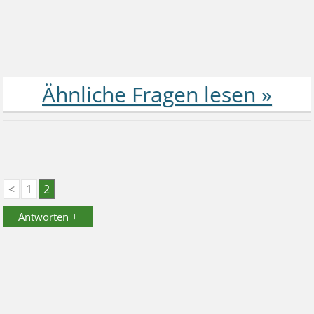
<
1
2
Antworten +