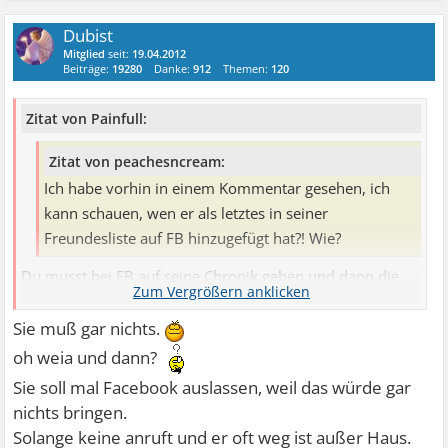
Dubist
Mitglied
seit:
19.04.2012
Beiträge:
19280
Danke:
912
Themen:
120
Zitat von Painfull:
Zitat von peachesncream:
Ich habe vorhin in einem Kommentar gesehen, ich
kann schauen, wen er als letztes in seiner
Freundesliste auf FB hinzugefügt hat?! Wie?
Du musst bei FB auf seine Chronik gehen und dann die
Liste mit seinen Freunden öffnen. dann siehst Du
darunter verschiedene Unterkategorien, zB gemeinsame
Sie muß gar nichts.
Freunde, zuletzt hinzugefügt, Personen die Du vielleicht
oh weia und dann?
kennst, etc. da musst Du einfach den Link "zuletzt
Sie soll mal Facebook auslassen, weil das würde gar
hinzugefügt" öffnen, und dann siehst Du alle Personen
nichts bringen.
welche in den letzten 7 Tagen neu hinzugefägt wurden.
Solange keine anruft und er oft weg ist außer Haus.