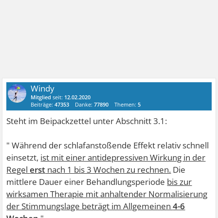
Windy
Mitglied
seit:
12.02.2020
Beiträge:
47353
Danke:
77890
Themen:
5
Steht im Beipackzettel unter Abschnitt 3.1:
" Während der schlafanstoßende Effekt relativ schnell
einsetzt,
ist mit einer antidepressiven Wirkung in der
Regel
erst
nach 1 bis 3 Wochen zu rechnen.
Die
mittlere Dauer einer Behandlungsperiode
bis zur
wirksamen Therapie mit anhaltender Normalisierung
der Stimmungslage beträgt im Allgemeinen
4-6