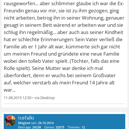
rausgeworfen... aber schlimmer glaube ich war die Ex-
Freundin genau vor mir, sie ist zu ihm gezogen, ging
nicht arbeiten, betrog ihn in seiner Wohnung, genauer
gesagt in seinem Bett wärend er arbeiten war und sie
schlug ihn regelmäßig... aber auch aus seiner Kindheit
hat er schlechte Erinmerungen: Sein Vater verließ die
Familie als er 1 Jahr alt war, kümmerte sich gar nicht
um meinen Freund und gründete eine neue Familie
wobei den tolleb Vater spielt. (Töchter, falls das eine
Rolle spielt). Seine Mutter war denke ich mal
überfordert, denn er wuchs bei seinem Großvater
auf, welcher verstarb als mein Freund 14 Jahre alt
war...
11.08.2015 12:50
•
Icefalki
Mitglied
seit:
24.10.2014
Beiträge:
24238
Danke:
32075
Themen:
12