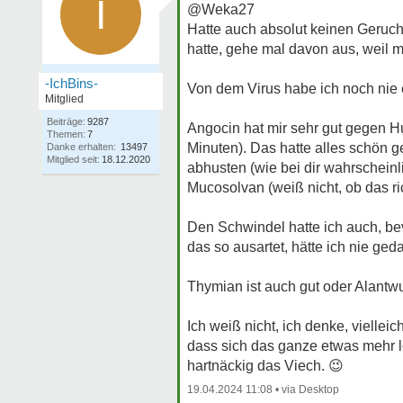
I
@Weka27
Hatte auch absolut keinen Geruch
hatte, gehe mal davon aus, weil me
-IchBins-
Von dem Virus habe ich noch nie 
Mitglied
Beiträge:
9287
Angocin hat mir sehr gut gegen H
Themen:
7
Minuten). Das hatte alles schön 
Danke erhalten:
13497
Mitglied seit:
18.12.2020
abhusten (wie bei dir wahrscheinl
Mucosolvan (weiß nicht, ob das ri
Den Schwindel hatte ich auch, bev
das so ausartet, hätte ich nie geda
Thymian ist auch gut oder Alantwur
Ich weiß nicht, ich denke, vielle
dass sich das ganze etwas mehr lo
hartnäckig das Viech.
😉
19.04.2024 11:08 •