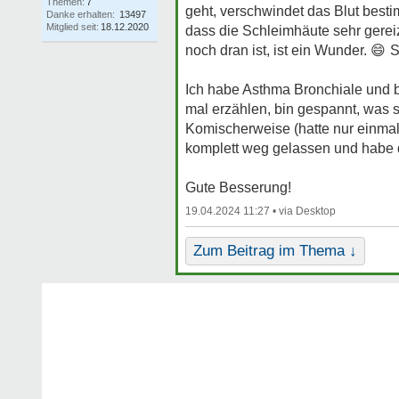
Themen:
7
geht, verschwindet das Blut besti
Danke erhalten:
13497
Mitglied seit:
18.12.2020
dass die Schleimhäute sehr gerei
noch dran ist, ist ein Wunder.
😄
S
Ich habe Asthma Bronchiale und bi
mal erzählen, bin gespannt, was 
Komischerweise (hatte nur einma
komplett weg gelassen und habe da
Gute Besserung!
19.04.2024 11:27 •
Zum Beitrag im Thema ↓