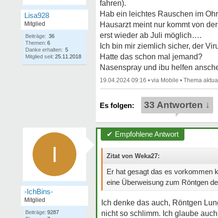
fahren).
Hab ein leichtes Rauschen im Oh
Lisa928
Mitglied
Hausarzt meint nur kommt von der 
erst wieder ab Juli möglich….
Beiträge:
36
Themen:
6
Ich bin mir ziemlich sicher, der V
Danke erhalten:
5
Hatte das schon mal jemand?
Mitglied seit:
25.11.2018
Nasenspray und ibu helfen ansch
19.04.2024 09:16
•
•
33 Antworten ↓
✔ Empfohlene Antwort
I
Zitat von Weka27:
Er hat gesagt das es vorkommen ka
eine Überweisung zum Röntgen der
-IchBins-
Mitglied
Ich denke das auch, Röntgen Lunge
Beiträge:
9287
nicht so schlimm. Ich glaube auch