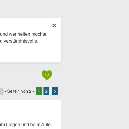
×
 und wer helfen möchte,
d verständnisvolle,
17
1
2
>
• Seite
1
von
2
•
4
 im Liegen und beim Auto