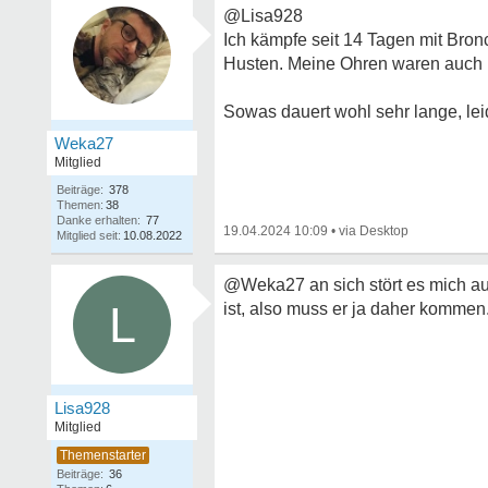
@Lisa928
Ich kämpfe seit 14 Tagen mit Bronc
Husten. Meine Ohren waren auch ko
Sowas dauert wohl sehr lange, lei
Weka27
Mitglied
Beiträge:
378
Themen:
38
Danke erhalten:
77
19.04.2024 10:09
•
Mitglied seit:
10.08.2022
@Weka27 an sich stört es mich auc
L
ist, also muss er ja daher kommen
Lisa928
Mitglied
Beiträge:
36