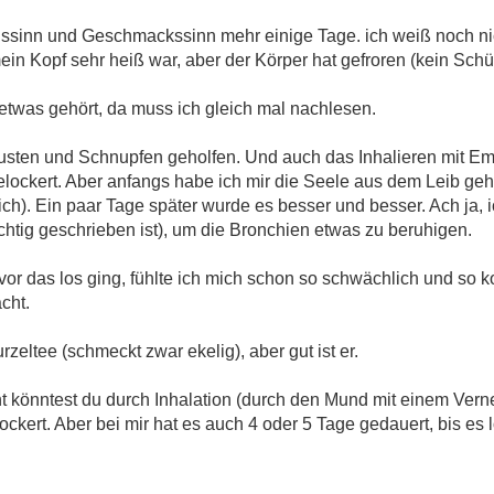
ssinn und Geschmackssinn mehr einige Tage. ich weiß noch nic
in Kopf sehr heiß war, aber der Körper hat gefroren (kein Schütt
etwas gehört, da muss ich gleich mal nachlesen.
usten und Schnupfen geholfen. Und auch das Inhalieren mit Em
gelockert. Aber anfangs habe ich mir die Seele aus dem Leib ge
ich). Ein paar Tage später wurde es besser und besser. Ach ja, 
chtig geschrieben ist), um die Bronchien etwas zu beruhigen.
or das los ging, fühlte ich mich schon so schwächlich und so 
cht.
zeltee (schmeckt zwar ekelig), aber gut ist er.
icht könntest du durch Inhalation (durch den Mund mit einem Vern
ckert. Aber bei mir hat es auch 4 oder 5 Tage gedauert, bis es 