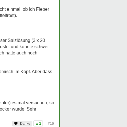
ht einmal, ob ich Fieber
elfrost).
ser Salzlösung (3 x 20
hustet und konnte schwer
ich hatte auch noch
komisch im Kopf. Aber dass
ebler) es mal versuchen, so
locker wurde. Sehr
x 1
#16