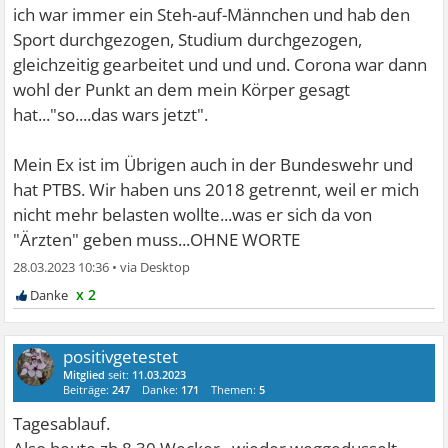
ich war immer ein Steh-auf-Männchen und hab den
Sport durchgezogen, Studium durchgezogen,
gleichzeitig gearbeitet und und und. Corona war dann
wohl der Punkt an dem mein Körper gesagt
hat..."so....das wars jetzt".
Mein Ex ist im Übrigen auch in der Bundeswehr und
hat PTBS. Wir haben uns 2018 getrennt, weil er mich
nicht mehr belasten wollte...was er sich da von
"Ärzten" geben muss...OHNE WORTE
28.03.2023 10:36
•
x 2
positivgetestet
Mitglied
seit:
11.03.2023
Beiträge:
247
Danke:
171
Themen:
5
Tagesablauf.