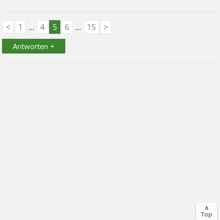
<
1
...
4
5
6
...
15
>
Antworten +
∧
Top