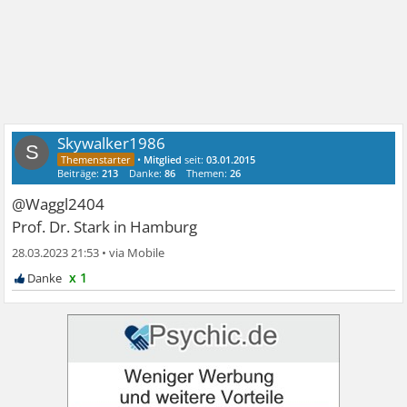
Skywalker1986
S
•
Mitglied
seit:
03.01.2015
Beiträge:
213
Danke:
86
Themen:
26
@Waggl2404
Prof. Dr. Stark in Hamburg
28.03.2023 21:53
•
x 1