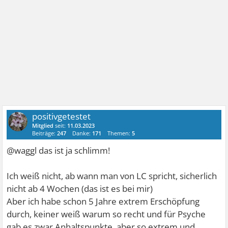
positivgetestet
Mitglied
seit:
11.03.2023
Beiträge:
247
Danke:
171
Themen:
5
@waggl das ist ja schlimm!
Ich weiß nicht, ab wann man von LC spricht, sicherlich
nicht ab 4 Wochen (das ist es bei mir)
Aber ich habe schon 5 Jahre extrem Erschöpfung
durch, keiner weiß warum so recht und für Psyche
gab es zwar Anhaltspunkte, aber so extrem und