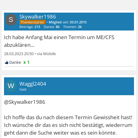
Skywalker1986
S
•
Mitglied
seit:
03.01.2015
Beiträge:
213
Danke:
86
Themen:
26
Ich habe Anfang Mai einen Termin um ME/CFS
abzuklären…
28.03.2023 20:50
•
x 1
Waggl2404
W
Gast
@Skywalker1986
Ich hoffe das du nach diesem Termin Gewissheit hast!
Ich wünsche dir das es sich nicht bestätigt, wiederrum
geht dann die Suche weiter was es sein könnte.