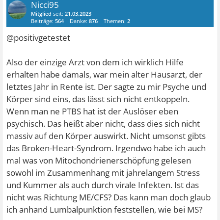
Nicci95
Mitglied
seit:
21.03.2023
Beiträge:
564
Danke:
876
Themen:
2
@positivgetestet
Also der einzige Arzt von dem ich wirklich Hilfe
erhalten habe damals, war mein alter Hausarzt, der
letztes Jahr in Rente ist. Der sagte zu mir Psyche und
Körper sind eins, das lässt sich nicht entkoppeln.
Wenn man ne PTBS hat ist der Auslöser eben
psychisch. Das heißt aber nicht, dass dies sich nicht
massiv auf den Körper auswirkt. Nicht umsonst gibts
das Broken-Heart-Syndrom. Irgendwo habe ich auch
mal was von Mitochondrienerschöpfung gelesen
sowohl im Zusammenhang mit jahrelangem Stress
und Kummer als auch durch virale Infekten. Ist das
nicht was Richtung ME/CFS? Das kann man doch glaub
ich anhand Lumbalpunktion feststellen, wie bei MS?