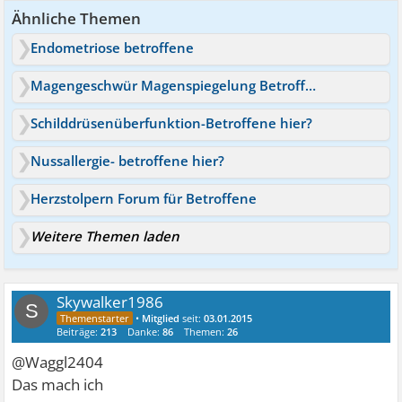
Ähnliche Themen
Endometriose betroffene
Magengeschwür Magenspiegelung Betroffene
Schilddrüsenüberfunktion-Betroffene hier?
Nussallergie- betroffene hier?
Herzstolpern Forum für Betroffene
Weitere Themen laden
Skywalker1986
S
•
Mitglied
seit:
03.01.2015
Beiträge:
213
Danke:
86
Themen:
26
@Waggl2404
Das mach ich