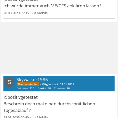
Ich würde immer auch ME/CFS abklären lassen !
28.03.2023 09:35
•
Skywalker1986
S
•
Mitglied
seit:
03.01.2015
Beiträge:
213
Danke:
86
Themen:
26
@positivgetestet
Beschreib doch mal einen durchschnittlichen
Tagesablauf ?
28.03.2023 09:49
•