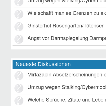
Umzug wegen Stalking/Cybermob
Wie schafft man es Grenzen zu ak
Ginsterhof Rosengarten/Tötensen
Angst vor Darmspiegelung Darmp
Neueste Diskussionen
Mirtazapin Absetzerscheinungen bei
Umzug wegen Stalking/Cybermob
Welche Sprüche, Zitate und Lebensweisheiten bewege