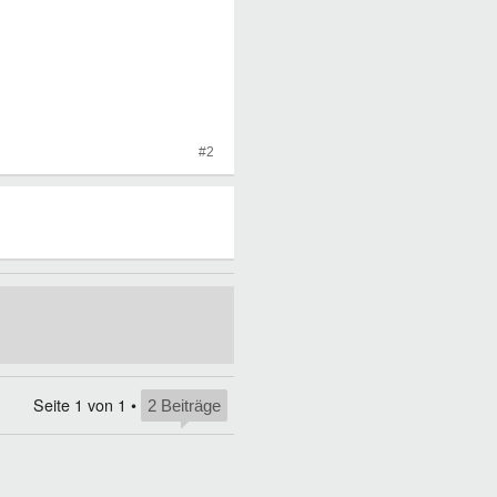
#2
Seite
1
von
1
•
2 Beiträge