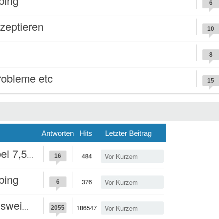
bing
6
zeptieren
10
8
robleme etc
15
Antworten
Hits
Letzter Beitrag
 7,5mg
484
Vor Kurzem
16
bing
376
Vor Kurzem
6
n euch?
186547
Vor Kurzem
2055