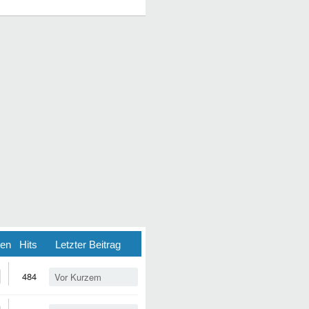
ten
Hits
Letzter Beitrag
484
Vor Kurzem