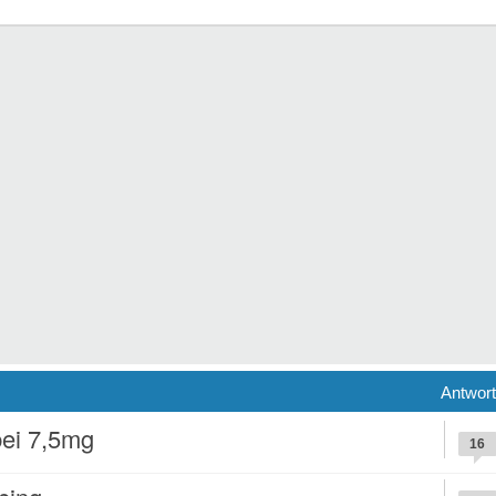
Antwor
bei 7,5mg
16