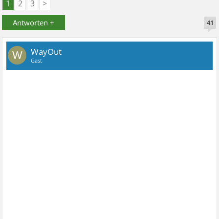
1
2
3
>
Antworten +
41
WayOut
W
Gast