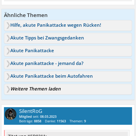
Ähnliche Themen
Hilfe, akute Panikattacke wegen Rücken!
Akute Tipps bei Zwangsgedanken
Akute Panikattacke
Akute panikattacke - jemand da?
Akute Panikattacke beim Autofahren
Weitere Themen laden
SilentRoG
Mitglied
seit:
08.03.2023
Beiträge:
8858
Danke:
11563
Themen:
9