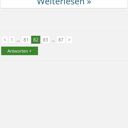
<
1
...
81
82
83
...
87
>
Antworten +