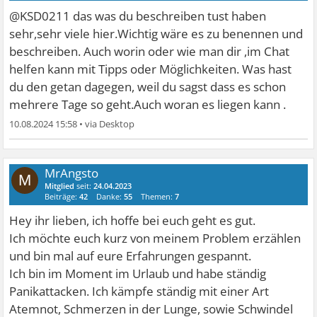
@KSD0211 das was du beschreiben tust haben
sehr,sehr viele hier.Wichtig wäre es zu benennen und
beschreiben. Auch worin oder wie man dir ,im Chat
helfen kann mit Tipps oder Möglichkeiten. Was hast
du den getan dagegen, weil du sagst dass es schon
mehrere Tage so geht.Auch woran es liegen kann .
10.08.2024 15:58
•
MrAngsto
M
Mitglied
seit:
24.04.2023
Beiträge:
42
Danke:
55
Themen:
7
Hey ihr lieben, ich hoffe bei euch geht es gut.
Ich möchte euch kurz von meinem Problem erzählen
und bin mal auf eure Erfahrungen gespannt.
Ich bin im Moment im Urlaub und habe ständig
Panikattacken. Ich kämpfe ständig mit einer Art
Atemnot, Schmerzen in der Lunge, sowie Schwindel