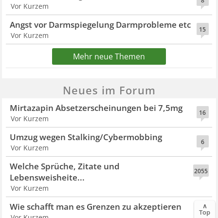
8
Vor Kurzem
Angst vor Darmspiegelung Darmprobleme etc
15
Vor Kurzem
Mehr neue Themen
Neues im Forum
Mirtazapin Absetzerscheinungen bei 7,5mg
16
Vor Kurzem
Umzug wegen Stalking/Cybermobbing
6
Vor Kurzem
Welche Sprüche, Zitate und
2055
Lebensweisheite...
Vor Kurzem
Wie schafft man es Grenzen zu akzeptieren
∧
10
Top
Vor Kurzem