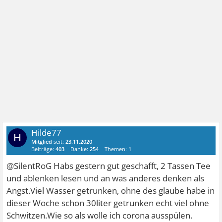
Hilde77
H
Mitglied
seit:
23.11.2020
Beiträge:
403
Danke:
254
Themen:
1
@SilentRoG Habs gestern gut geschafft, 2 Tassen Tee
und ablenken lesen und an was anderes denken als
Angst.Viel Wasser getrunken, ohne des glaube habe in
dieser Woche schon 30liter getrunken echt viel ohne
Schwitzen.Wie so als wolle ich corona ausspülen.