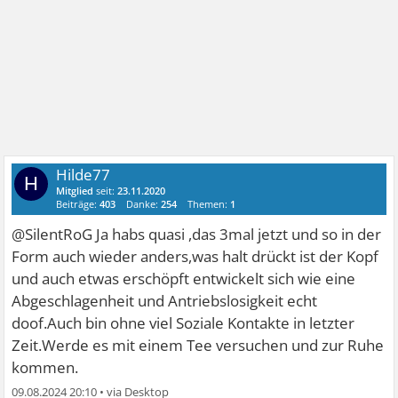
Hilde77
H
Mitglied
seit:
23.11.2020
Beiträge:
403
Danke:
254
Themen:
1
@SilentRoG Ja habs quasi ,das 3mal jetzt und so in der
Form auch wieder anders,was halt drückt ist der Kopf
und auch etwas erschöpft entwickelt sich wie eine
Abgeschlagenheit und Antriebslosigkeit echt
doof.Auch bin ohne viel Soziale Kontakte in letzter
Zeit.Werde es mit einem Tee versuchen und zur Ruhe
kommen.
09.08.2024 20:10
•