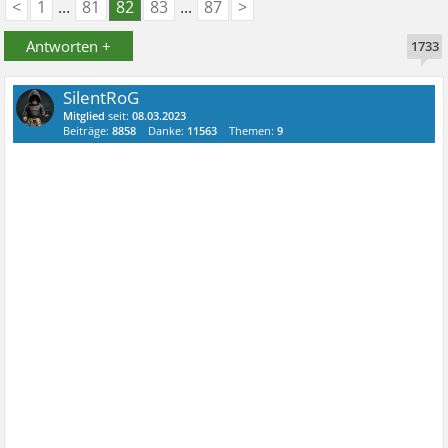
<
1
...
81
82
83
...
87
>
Antworten +
1733
SilentRoG
Mitglied
seit:
08.03.2023
Beiträge:
8858
Danke:
11563
Themen:
9