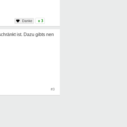
x 3
hränkt ist. Dazu gibts nen
#3