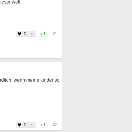
ieser welt!
x 1
#1
indlich. wenn meine kinder so
x 1
#2