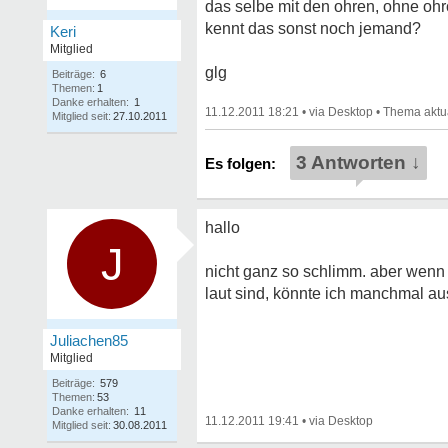
das selbe mit den ohren, ohne ohro
kennt das sonst noch jemand?
Keri
Mitglied
glg
Beiträge:
6
Themen:
1
Danke erhalten:
1
11.12.2011 18:21
•
•
Mitglied seit:
27.10.2011
3 Antworten ↓
hallo
J
nicht ganz so schlimm. aber wenn 
laut sind, könnte ich manchmal au
Juliachen85
Mitglied
Beiträge:
579
Themen:
53
Danke erhalten:
11
11.12.2011 19:41
•
Mitglied seit:
30.08.2011