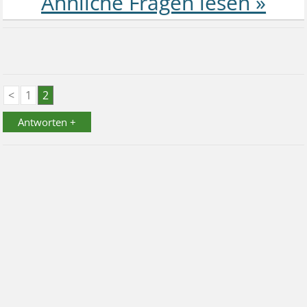
<
1
2
Antworten +